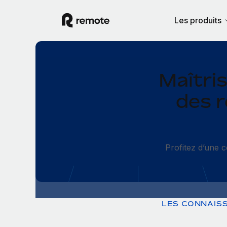
Les produits
Maîtris
des r
Profitez d’une co
LES CONNAIS