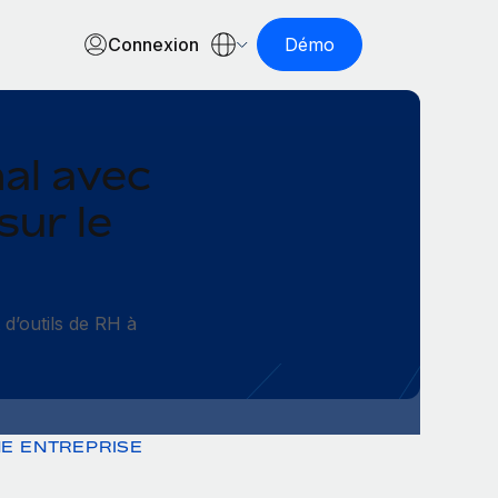
Connexion
Démo
nal avec
sur le
t d’outils de RH à
E ENTREPRISE