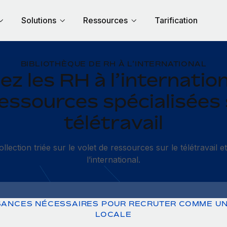
Solutions
Ressources
Tarification
BIBLIOTHÈQUE DE RH À L’INTERNATIONAL
ez les RH à l’internatio
essources spécialisées 
télétravail
llection triée sur le volet de ressources sur le télétravail e
l’international.
SANCES NÉCESSAIRES POUR RECRUTER COMME UN
LOCALE