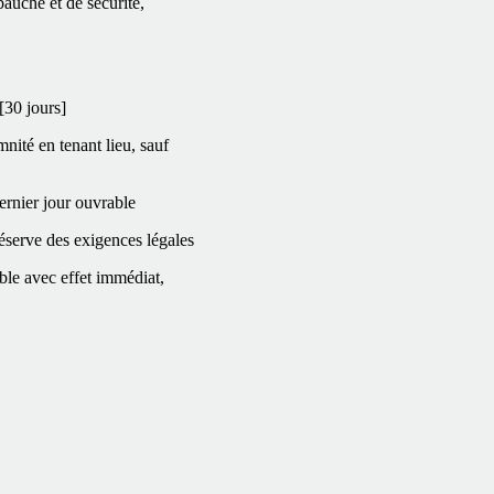
auche et de sécurité,
[30 jours]
mnité en tenant lieu, sauf
dernier jour ouvrable
éserve des exigences légales
able avec effet immédiat,