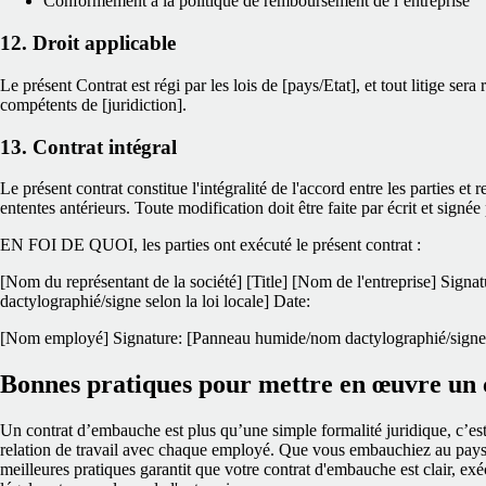
Conformément à la politique de remboursement de l’entreprise
12. Droit applicable
Le présent Contrat est régi par les lois de [pays/Etat], et tout litige sera
compétents de [juridiction].
13. Contrat intégral
Le présent contrat constitue l'intégralité de l'accord entre les parties et
ententes antérieurs. Toute modification doit être faite par écrit et signée
EN FOI DE QUOI, les parties ont exécuté le présent contrat :
[Nom du représentant de la société]
[Title]
[Nom de l'entreprise]
Signat
dactylographié/signe selon la loi locale]
Date:
[Nom employé]
Signature: [Panneau humide/nom dactylographié/signe s
Bonnes pratiques pour mettre en œuvre un
Un contrat d’embauche est plus qu’une simple formalité juridique, c’es
relation de travail avec chaque employé. Que vous embauchiez au pays o
meilleures pratiques garantit que votre contrat d'embauche est clair, e