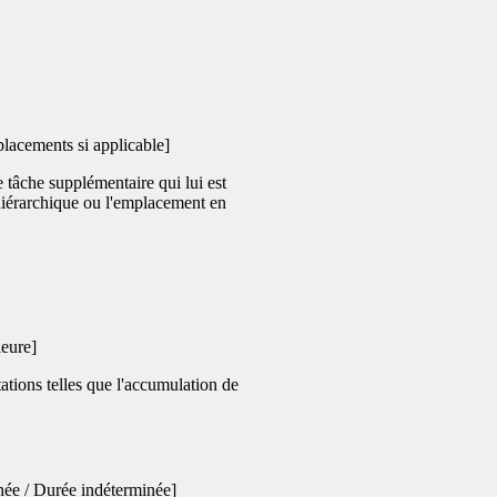
placements si applicable]
e tâche supplémentaire qui lui est
 hiérarchique ou l'emplacement en
ieure]
tations telles que l'accumulation de
née / Durée indéterminée]