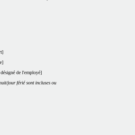
t]
e]
 désigné de l'employé]
uit/jour férié sont incluses ou