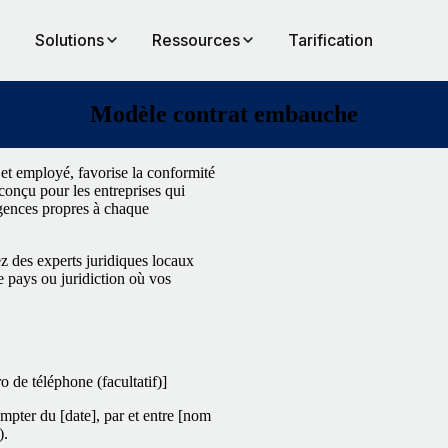
Solutions
Ressources
Tarification
Modèle contrat embauche
 et employé, favorise la conformité
 conçu pour les entreprises qui
igences propres à chaque
z des experts juridiques locaux
e pays ou juridiction où vos
 de téléphone (facultatif)]
mpter du [date], par et entre [nom
).