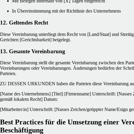
Mit Belegen innerhalb von [X] Tagen eingereicht
In Übereinstimmung mit der Richtlinie des Unternehmens
12. Geltendes Recht
Diese Vereinbarung unterliegt dem Recht von [Land/Staat] und Streiti
Gerichten [Gerichtsbarkeit] beigelegt.
13. Gesamte Vereinbarung
Diese Vereinbarung stellt die gesamte Vereinbarung zwischen den Partei
Vereinbarungen oder Vereinbarungen. Änderungen bedürfen der Schrift
Parteien.
ZU DESSEN URKUNDEN haben die Parteien diese Vereinbarung aus
[Name des Unternehmens]
[Titel]
[Firmenname]
Unterschrift: [Nasses
gemäß lokalem Recht]
Datum:
[Mitarbeiter:in]
Unterschrift: [Nasses Zeichen/getippter Name/Esign g
Best Practices für die Umsetzung einer Ve
Beschäftigung