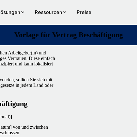
Lösungen
Ressourcen
Preise
Vorlage für Vertrag Beschäftigung
chen Arbeitgeber(in) und
iges Vertrauen. Diese einfach
zipiert und kann lokalisiert
enden, sollten Sie sich mit
tsgesetze in jedem Land oder
häftigung
onal)]
Datum] von und zwischen
eschlossen.