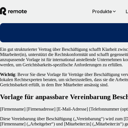
Produkte
Ein gut strukturierter Vertrag über Beschäftigung schafft Klarheit zwis
Mitarbeiter(in), unterstützt die Rechtskonformität und schafft gegenseit
anzupassende Vorlage ist für international anstellende Unternehmen kon
werden, um Gerichtsbarkeits-spezifische Anforderungen zu erfüllen.
Wichtig
: Bevor Sie diese Vorlage für Verträge über Beschäftigung verw
lokalen Rechtsexperten beraten, um sicherzustellen, dass sie die Arbei
Gerichtsbarkeit erfüllt, in dem Ihre Mitarbeiter ansässig sind.
Vorlage für anpassbare Vereinbarung Besc
[Firmenname]
[Firmenadresse]
[E-Mail-Adresse]
[Telefonnummer (opti
Diese Vereinbarung über Beschäftigung („Vereinbarung“) wird zum [
[Firmenname] („Arbeitgeber“) und [Mitarbeiter:in] („Mitarbeiter:in“) g