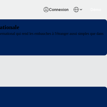
Connexion
Démo
ationale
nternational qui rend les embauches à l'étranger aussi simples que dans