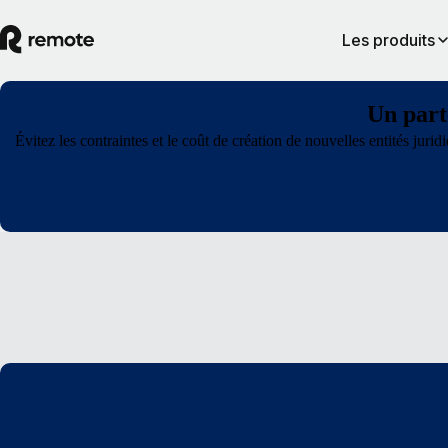
Les produits
Un part
Évitez les contraintes et le coût de création de nouvelles entités jur