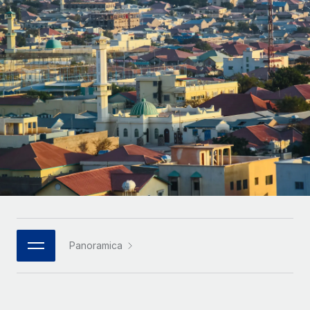
SERVICES
Partner tecnologici strategici
Français
Chiedi a un esperto
Integra l'HR globale nella tua piattaforma in modo
Affidati agli esperti per la gestione HR e la
flessibile
Deutsch
compliance globale
Español
CASE STUDIES
Italiano
Português (Portugal)
日本語
한국어
Panoramica
中文（简体）