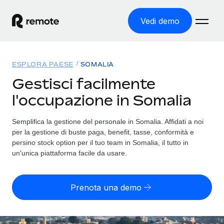
Vedi demo
Home
ESPLORA PAESE
SOMALIA
Prodotti
Gestisci facilmente
l'occupazione in Somalia
Soluzioni
ASSUMI NEL MONDO
Global Payroll
Semplifica la gestione del personale in Somalia. Affidati a noi
Tariffe
COPERTURA GLOBALE
Gestisci il payroll a norma, in tutta semplicità
per la gestione di buste paga, benefit, tasse, conformità e
Ricerca paesi
persino stock option per il tuo team in Somalia, il tutto in
Employer of Record
un'unica piattaforma facile da usare.
Trova i servizi di supporto all’impiego per ogni Paese
Espanditi con zero costi di entità locale
Italiano
Confronta Remote
Contractor Management
Prenota una demo
Scopri come ci confrontiamo con gli altri
English
Recluta e gestisci collaboratori a livello globale
Login
Nederlands
DIVENTA NOSTRO PARTNER