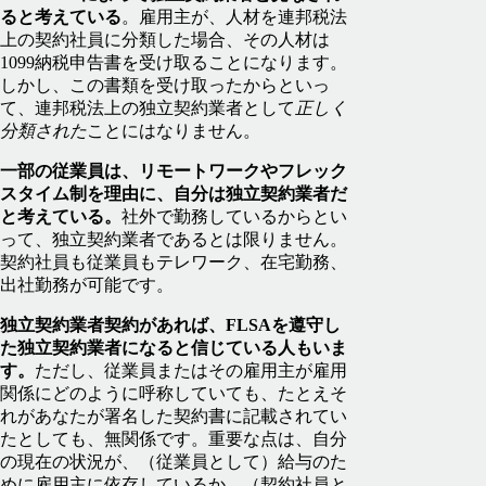
ると考えている
。雇用主が、人材を連邦税法
上の契約社員に分類した場合、その人材は
1099納税申告書を受け取ることになります。
しかし、この書類を受け取ったからといっ
て、連邦税法上の独立契約業者として
正しく
分類された
ことにはなりません。
一部の従業員は、リモートワークやフレック
スタイム制を理由に、自分は独立契約業者だ
と考えている。
社外で勤務しているからとい
って、独立契約業者であるとは限りません。
契約社員も従業員もテレワーク、在宅勤務、
出社勤務が可能です。
独立契約業者契約があれば、FLSAを遵守し
た独立契約業者になると信じている人もいま
す。
ただし、従業員またはその雇用主が雇用
関係にどのように呼称していても、たとえそ
れがあなたが署名した契約書に記載されてい
たとしても、無関係です。重要な点は、自分
の現在の状況が、（従業員として）給与のた
めに雇用主に依存しているか、（契約社員と