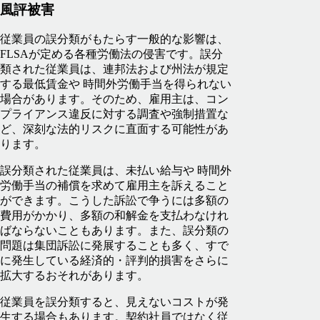
風評被害
従業員の誤分類がもたらす一般的な影響は、
FLSAが定める各種労働法の侵害です。誤分
類された従業員は、連邦法および州法が規定
する最低賃金や 時間外労働手当を得られない
場合があります。そのため、雇用主は、コン
プライアンス違反に対する調査や強制措置な
ど、深刻な法的リスクに直面する可能性があ
ります。
誤分類された従業員は、未払い給与や 時間外
労働手当の補償を求めて雇用主を訴えること
ができます。こうした訴訟で争うには多額の
費用がかかり、多額の和解金を支払わなけれ
ばならないこともあります。また、誤分類の
問題は集団訴訟に発展することも多く、すで
に発生している経済的・評判的損害をさらに
拡大するおそれがあります。
従業員を誤分類すると、見えないコストが発
生する場合もあります。契約社員ではなく従