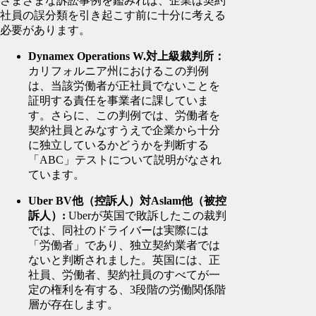
さまざまな訴訟事例を鑑みれば、企業は契約
社員の誤分類を引き起こす前に十分に考える
必要があります。
Dynamex Operations W.対上級裁判所：
カリフォルニア州におけるこの判例
は、当該労働者が正社員でないことを
証明する責任を事業者に課していま
す。さらに、この判例では、労働者を
契約社員とみなすうえで企業から十分
に独立しているかどうかを判断する
「ABC」テストについて説明がなされ
ています。
Uber BV他（控訴人）対Aslam他（被控
訴人）:
Uberが英国で敗訴したこの裁判
では、同社のドライバーは実際には
「労働者」であり、独立契約業者では
ないと判断されました。英国には、正
社員、労働者、契約社員のすべてが一
定の権利を有する、3段階の労働関係階
層が存在します。