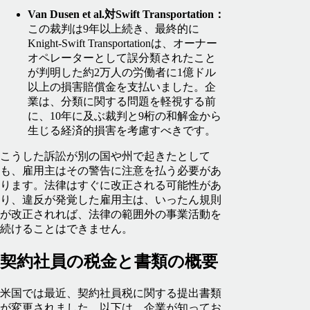
Van Dusen et al.対Swift Transportation：
この裁判は9年以上続き、最終的に
Knight-Swift Transportationは、オーナー
オペレーターとして誤分類されたこと
が判明した約2万人の労働者に1億ドル
以上の損害賠償金を支払いました。企
業は、分類に関する問題を軽視する前
に、10年に及ぶ裁判と9桁の和解金から
生じる経済的損害を考慮すべきです。
こうした訴訟が別の国や州で起きたとして
も、雇用主はその警告に注意を払う必要があ
ります。法律はすぐに改正される可能性があ
り、違反が発覚した雇用主は、いったん規則
が改正されれば、法律の範囲外の事業活動を
続けることはできません。
契約社員の税金と書類の概要
米国では最近、契約社員税に関する提出書類
が変更されました。以下は、企業が知ってお