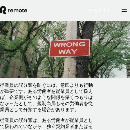
デモを予約
Blog
/
契約社員管理
従業員と契約社員の誤分類ガイド
2026年2月25日
By
Pedro Barros
従業員の誤分類を防ぐには、意図よりも行動
が重要です。ある労働者を従業員として扱え
ば、企業側がそのような関係を築くつもりは
なかったとして、規制当局もその労働者を従
業員として分類する場合があります。
従業員の誤分類は、ある労働者が従業員とし
て扱われていながら、独立契約業者またはそ