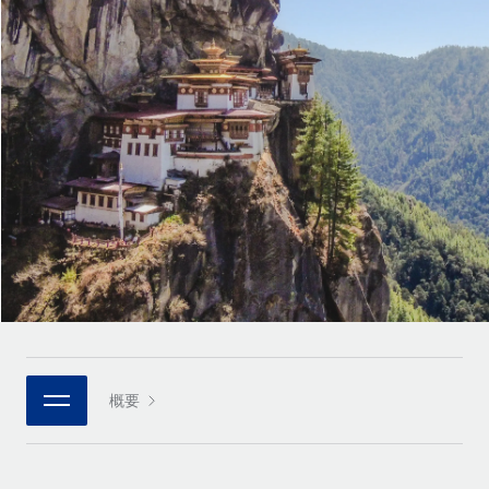
世界中の契約社員をオンボーディングし、管理
契約社員の報酬計算ツール
ログイン
Nederlands
グローバルな契約社員向けに、通貨オプションと支払スピー
PEO
成長の段階
ドを確認する
複雑な雇用関連業務を外部委託
Français
スタートアップ
成長中の企業向けのアジャイルなグローバルHR・給与処理ソ
REMOTEで学習
Deutsch
リューション
インフラ
リサーチおよびガイド
Remote統合
ミッドマーケット
Español
人事機能をワークフローにシームレスに統合する
活用事例
カスタマイズされた人事ソリューションでチームを拡大する
Italiano
プラットフォーム
HR用語集
企業
チームのための人事の基本機能を内蔵
大企業向けのグローバルHR
Português (Portugal)
チェックリストおよびテンプレート
接続
新しい
職務内容ライブラリ
日本語
当社のMCPを使用して、あらゆるAIツールをRemoteに接続
パートナーに登録
戦略的テクノロジーパートナー
ウェビナー
統合
概要
한국어
グローバルな人事機能を柔軟に自社プラットフォームへ統合
基本的なビジネスツールを活用して業務プロセスを効率化す
イベント
る
中文（简体）
パートナーとして登録
ニュースルーム