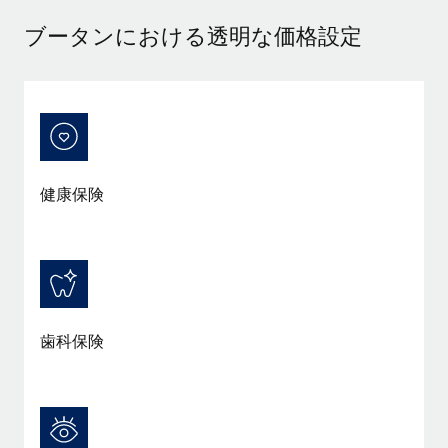
当社とのパートナーシップの可能性を検討する
ブータンにおける透明な価格設定
サービス
給与・人材情報
Remote Build
近日リリース予定
専門家に相談
統合とAI自動化に関するコンサルティング
情報センター
グローバル人事・コンプライアンスの専門サポート
サポートを依頼する
バックグラウンドチェック
活用事例
候補者の選考プロセスをシンプルに
すべてのリソースを表示する
健康保険
Compliance Watchtower
コンプライアンスリスクを先回りして対応
ブログ
グローバル給与処理
デバイス管理
ITデバイスを世界規模で提供・管理
EORおよびPEO
歯科保険
法人設立
契約社員管理
法令順守した法人をスピーディに設立
税務
移住・転勤
ブログを読む
従業員の異動をスムーズに