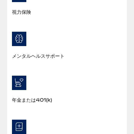
福利厚生
視力保険
ブログ
従業員の福利厚生を簡単に管理
Remoteの製品アップデート：GustoとXeroの統合お
よびContractor Management Plus（契約社員管理
プラス）
Remoteの使命は、世界のどこにいても、あらゆる規模の企業が
メンタルヘルスサポート
業務に最適な人材を採用し、管理し、給与を支給できるようにす
ることです。この数週間で、新しい統合、機能、改良点をリリー
スしました。...
詳細を見る
年金または401(k)
給与詐欺：種類、事例、ビジネスを守る方法
給与, 賃金は詐欺の特に魅力的な標的です。多額の資金がシステ
ム間で頻繁に移動しているためです。このため、自社のビジネス
を保護することは極めて重要です。...