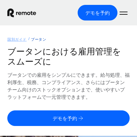
デモを予約
ホーム
国別ガイド
ブータン
製品
ブータンにおける雇用管理を
スムーズに
ソリューション
グローバル雇用
グローバル給与処理
ブータンでの雇用をシンプルにできます。給与処理、福
リソース
各国の制度に対応
コンプライアンス対応の給与処理を手軽に
利厚生、税務、コンプライアンス、さらにはブータン
国別ガイド
チーム向けのストックオプションまで、使いやすいプ
価格
ツールと計算ツール
Employer of Record（EOR）
/国別のグローバル雇用支援を検索する
ラットフォームで一元管理できます。
グローバル展開をコストをかけずに実現
誤分類リスク判定ツール
米国州エクスプローラー
国別に従業員の誤分類リスクを確認する
Contractor of Record
米国の各州において採用プロセスを簡素化する
日本語
デモを予約
世界中の契約社員と法令を遵守して契約
従業員コスト計算ツール
Remoteを他社と比較
各国の総従業員コストを計算する
契約社員管理
English
他社と比較した、当社の強みを確認する