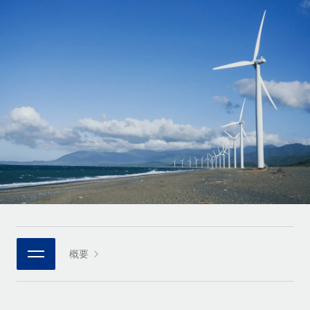
世界中の契約社員をオンボーディングし、管理
契約社員の報酬計算ツール
ログイン
Nederlands
グローバルな契約社員向けに、通貨オプションと支払スピー
PEO
成長の段階
ドを確認する
複雑な雇用関連業務を外部委託
Français
スタートアップ
成長中の企業向けのアジャイルなグローバルHR・給与処理ソ
REMOTEで学習
Deutsch
リューション
インフラ
リサーチおよびガイド
Remote統合
ミッドマーケット
Español
人事機能をワークフローにシームレスに統合する
活用事例
カスタマイズされた人事ソリューションでチームを拡大する
Italiano
プラットフォーム
HR用語集
企業
チームのための人事の基本機能を内蔵
大企業向けのグローバルHR
Português (Portugal)
チェックリストおよびテンプレート
接続
新しい
職務内容ライブラリ
日本語
当社のMCPを使用して、あらゆるAIツールをRemoteに接続
パートナーに登録
戦略的テクノロジーパートナー
ウェビナー
統合
概要
한국어
グローバルな人事機能を柔軟に自社プラットフォームへ統合
基本的なビジネスツールを活用して業務プロセスを効率化す
イベント
る
中文（简体）
パートナーとして登録
ニュースルーム