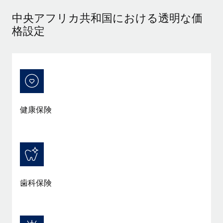
当社とのパートナーシップの可能性を検討する
中央アフリカ共和国における透明な価
サービス
給与・人材情報
Remote Build
近日リリース予定
格設定
専門家に相談
統合とAI自動化に関するコンサルティング
情報センター
グローバル人事・コンプライアンスの専門サポート
サポートを依頼する
バックグラウンドチェック
活用事例
候補者の選考プロセスをシンプルに
すべてのリソースを表示する
Compliance Watchtower
健康保険
コンプライアンスリスクを先回りして対応
ブログ
グローバル給与処理
デバイス管理
ITデバイスを世界規模で提供・管理
EORおよびPEO
法人設立
契約社員管理
法令順守した法人をスピーディに設立
歯科保険
税務
移住・転勤
ブログを読む
従業員の異動をスムーズに