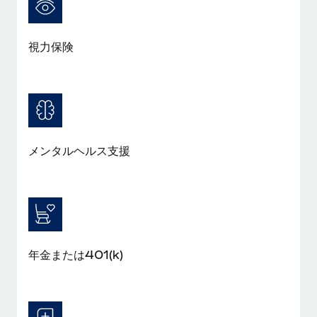
福利厚生
ブログ
従業員の福利厚生を簡単に管理
視力保険
Remoteの製品アップデート：GustoとXeroの統合お
よびContractor Management Plus（契約社員管理
プラス）
Remoteの使命は、世界のどこにいても、あらゆる規模の企業が
業務に最適な人材を採用し、管理し、給与を支給できるようにす
ることです。この数週間で、新しい統合、機能、改良点をリリー
メンタルヘルス支援
スしました。...
詳細を見る
給与詐欺：種類、事例、ビジネスを守る方法
年金または401(k)
給与, 賃金は詐欺の特に魅力的な標的です。多額の資金がシステ
ム間で頻繁に移動しているためです。このため、自社のビジネス
を保護することは極めて重要です。...