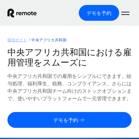
デモを予約
ホーム
国別ガイド
中央アフリカ共和国
製品
中央アフリカ共和国における雇
用管理をスムーズに
ソリューション
グローバル雇用
グローバル給与処理
中央アフリカ共和国での雇用をシンプルにできます。給
リソース
各国の制度に対応
コンプライアンス対応の給与処理を手軽に
与処理、福利厚生、税務、コンプライアンス、さらには
国別ガイド
中央アフリカ共和国チーム向けのストックオプションま
価格
ツールと計算ツール
Employer of Record（EOR）
/国別のグローバル雇用支援を検索する
で、使いやすいプラットフォームで一元管理できます。
グローバル展開をコストをかけずに実現
誤分類リスク判定ツール
米国州エクスプローラー
国別に従業員の誤分類リスクを確認する
Contractor of Record
米国の各州において採用プロセスを簡素化する
日本語
デモを予約
世界中の契約社員と法令を遵守して契約
従業員コスト計算ツール
Remoteを他社と比較
各国の総従業員コストを計算する
契約社員管理
English
他社と比較した、当社の強みを確認する