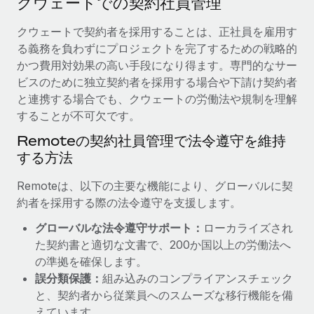
クウェートでの契約社員管理
当社とのパートナーシップの可能性を検討する
サービス
給与・人材情報
クウェートで契約者を採用することは、正社員を雇用す
Remote Build
近日リリース予定
る義務を負わずにプロジェクトを完了するための戦略的
専門家に相談
統合とAI自動化に関するコンサルティング
情報センター
かつ費用対効果の高い手段になり得ます。専門的なサー
グローバル人事・コンプライアンスの専門サポート
ビスのために独立契約者を採用する場合や下請け契約者
サポートを依頼する
バックグラウンドチェック
活用事例
と連携する場合でも、クウェートの労働法や規制を理解
候補者の選考プロセスをシンプルに
することが不可欠です。
すべてのリソースを表示する
Reverse Tech、契約社員管理と給与処理でRemote
Remoteの契約社員管理で法令遵守を維持
と戦略的提携
Compliance Watchtower
する方法
コンプライアンスリスクを先回りして対応
ブログ
Reverse Techの概要 健康とウェルネスのスタートアップである
Reverse...
グローバル給与処理
Remoteは、以下の主要な機能により、グローバルに契
デバイス管理
約者を採用する際の法令遵守を支援します。
ITデバイスを世界規模で提供・管理
詳細を見る
EORおよびPEO
グローバルな法令遵守サポート：
ローカライズされ
法人設立
契約社員管理
た契約書と適切な文書で、200か国以上の労働法へ
法令順守した法人をスピーディに設立
AIのパイオニアであるWeaviateは、Remoteを使
の準拠を確保します。
税務
い、どのようにしてワークフォースを120%に増やした
誤分類保護：
組み込みのコンプライアンスチェック
移住・転勤
のか
と、契約者から従業員へのスムーズな移行機能を備
ブログを読む
従業員の異動をスムーズに
Weaviateの概要...
えています。