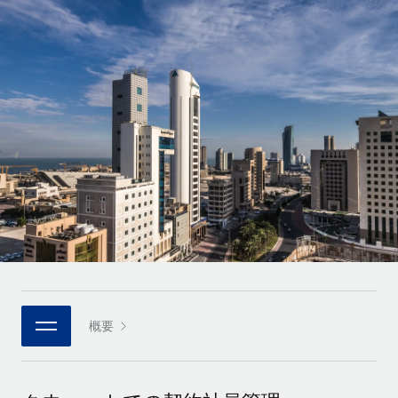
世界中の契約社員をオンボーディングし、管理
契約社員の報酬計算ツール
ログイン
Nederlands
グローバルな契約社員向けに、通貨オプションと支払スピー
PEO
成長の段階
ドを確認する
複雑な雇用関連業務を外部委託
Français
スタートアップ
成長中の企業向けのアジャイルなグローバルHR・給与処理ソ
REMOTEで学習
Deutsch
リューション
インフラ
リサーチおよびガイド
Remote統合
ミッドマーケット
Español
人事機能をワークフローにシームレスに統合する
活用事例
カスタマイズされた人事ソリューションでチームを拡大する
Italiano
プラットフォーム
HR用語集
企業
チームのための人事の基本機能を内蔵
大企業向けのグローバルHR
Português (Portugal)
チェックリストおよびテンプレート
接続
新しい
職務内容ライブラリ
日本語
当社のMCPを使用して、あらゆるAIツールをRemoteに接続
パートナーに登録
戦略的テクノロジーパートナー
ウェビナー
統合
概要
한국어
グローバルな人事機能を柔軟に自社プラットフォームへ統合
基本的なビジネスツールを活用して業務プロセスを効率化す
イベント
る
中文（简体）
パートナーとして登録
ニュースルーム