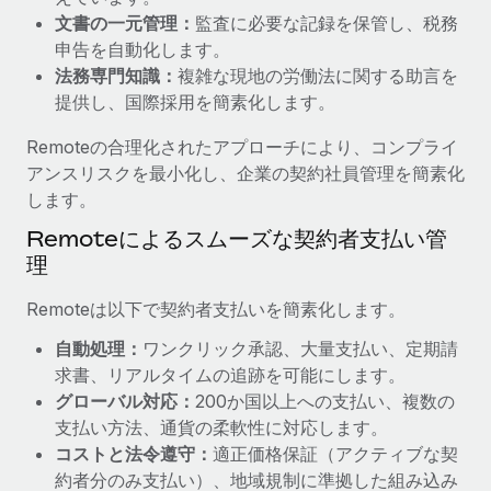
文書の一元管理：
監査に必要な記録を保管し、税務
福利厚生
詳細を見る
申告を自動化します。
ブログ
従業員の福利厚生を簡単に管理
法務専門知識：
複雑な現地の労働法に関する助言を
Remoteの製品アップデート：GustoとXeroの統合お
提供し、国際採用を簡素化します。
よびContractor Management Plus（契約社員管理
プラス）
Remoteの合理化されたアプローチにより、コンプライ
アンスリスクを最小化し、企業の契約社員管理を簡素化
Remoteの使命は、世界のどこにいても、あらゆる規模の企業が
します。
業務に最適な人材を採用し、管理し、給与を支給できるようにす
ることです。この数週間で、新しい統合、機能、改良点をリリー
Remoteによるスムーズな契約者支払い管
スしました。...
理
詳細を見る
Remoteは以下で契約者支払いを簡素化します。
自動処理：
ワンクリック承認、大量支払い、定期請
求書、リアルタイムの追跡を可能にします。
給与詐欺：種類、事例、ビジネスを守る方法
グローバル対応：
200か国以上への支払い、複数の
給与, 賃金は詐欺の特に魅力的な標的です。多額の資金がシステ
支払い方法、通貨の柔軟性に対応します。
ム間で頻繁に移動しているためです。このため、自社のビジネス
コストと法令遵守：
適正価格保証（アクティブな契
を保護することは極めて重要です。...
約者分のみ支払い）、地域規制に準拠した組み込み