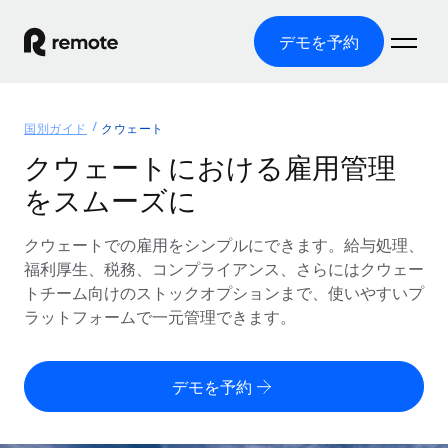
デモを予約
ホーム
国別ガイド
クウェート
製品
クウェートにおける雇用管理
をスムーズに
ソリューション
グローバル雇用
グローバル給与処理
クウェートでの雇用をシンプルにできます。給与処理、
リソース
各国の制度に対応
コンプライアンス対応の給与処理を手軽に
福利厚生、税務、コンプライアンス、さらにはクウェー
国別ガイド
トチーム向けのストックオプションまで、使いやすいプ
価格
ツールと計算ツール
Employer of Record（EOR）
/国別のグローバル雇用支援を検索する
ラットフォームで一元管理できます。
グローバル展開をコストをかけずに実現
誤分類リスク判定ツール
米国州エクスプローラー
国別に従業員の誤分類リスクを確認する
Contractor of Record
米国の各州において採用プロセスを簡素化する
日本語
デモを予約
世界中の契約社員と法令を遵守して契約
従業員コスト計算ツール
Remoteを他社と比較
各国の総従業員コストを計算する
契約社員管理
English
他社と比較した、当社の強みを確認する