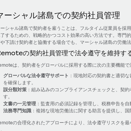
マーシャル諸島での契約社員管理
マーシャル諸島で契約者を雇うことは、フルタイム従業員を採
完了するための、戦略的かつコスト効果の高い方法です。専門
合や下請け契約者と協働する場合でも、マーシャル諸島の労働
Remoteの契約社員管理で法令遵守を維持す
emoteは、契約者をグローバルに採用する際に次の主要機能
グローバルな法令遵守サポート
：現地対応の契約書と適切な
を確保します。
誤分類対策
：組み込みのコンプライアンスチェックと、契約
す。
文書の一元管理
：監査用の必須記録を管理し、税務申告を自
法務専門知識
：複雑な現地労働法に関する助言を提供し、国
Remoteの合理化されたアプローチにより、法令遵守リスクを
す。