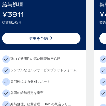
給与処理
契
¥
3911
¥
従業員1名/月
契約
デモを予約
強力で透明性の高い国際給与処理
シンプルなセルフサービスプラットフォーム
専門家による個別サポート
各国の給与規定を遵守
給与処理、経費管理、HRISの統合ソリュー