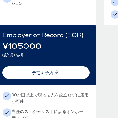
ション
Employer of Record (EOR)
¥
105000
従業員1名/月
デモを予約
90か国以上で現地法人を設立せずに雇用
が可能
専任のスペシャリストによるオンボー
ディング