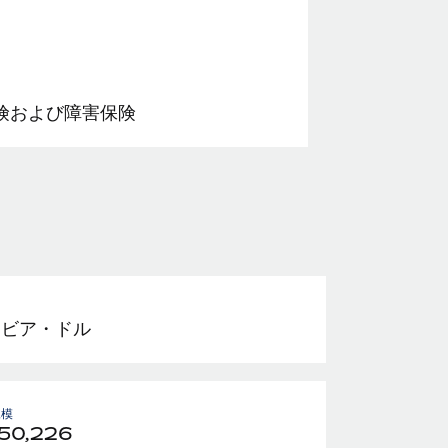
険および障害保険
ミビア・ドル
規模
550,226