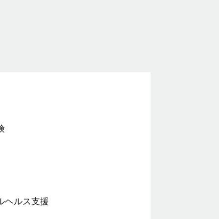
険
ルヘルス支援