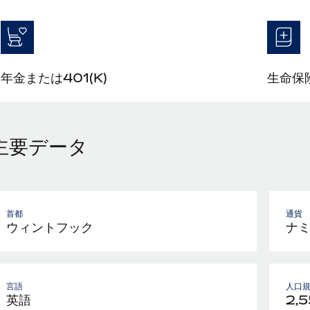
年金または401(K)
生命保
主要データ
首都
通貨
ウィントフック
ナ
言語
人口
英語
2,