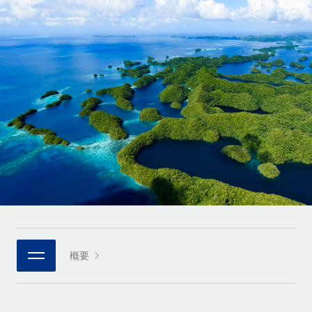
世界中の契約社員をオンボーディングし、管理
契約社員の報酬計算ツール
ログイン
Nederlands
グローバルな契約社員向けに、通貨オプションと支払スピー
PEO
成長の段階
ドを確認する
複雑な雇用関連業務を外部委託
Français
スタートアップ
成長中の企業向けのアジャイルなグローバルHR・給与処理ソ
REMOTEで学習
Deutsch
リューション
インフラ
リサーチおよびガイド
Remote統合
ミッドマーケット
Español
人事機能をワークフローにシームレスに統合する
活用事例
カスタマイズされた人事ソリューションでチームを拡大する
Italiano
プラットフォーム
HR用語集
企業
チームのための人事の基本機能を内蔵
大企業向けのグローバルHR
Português (Portugal)
チェックリストおよびテンプレート
接続
新しい
職務内容ライブラリ
日本語
当社のMCPを使用して、あらゆるAIツールをRemoteに接続
パートナーに登録
戦略的テクノロジーパートナー
ウェビナー
統合
概要
한국어
グローバルな人事機能を柔軟に自社プラットフォームへ統合
基本的なビジネスツールを活用して業務プロセスを効率化す
イベント
る
中文（简体）
パートナーとして登録
ニュースルーム