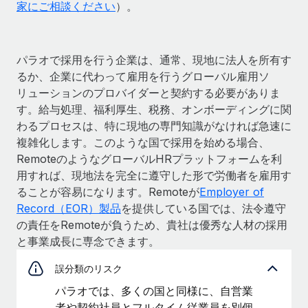
家にご相談ください
）。
パラオで採用を行う企業は、通常、現地に法人を所有す
るか、企業に代わって雇用を行うグローバル雇用ソ
リューションのプロバイダーと契約する必要がありま
す。給与処理、福利厚生、税務、オンボーディングに関
わるプロセスは、特に現地の専門知識がなければ急速に
複雑化します。このような国で採用を始める場合、
RemoteのようなグローバルHRプラットフォームを利
用すれば、現地法を完全に遵守した形で労働者を雇用す
ることが容易になります。Remoteが
Employer of
Record（EOR）製品
を提供している国では、法令遵守
の責任をRemoteが負うため、貴社は優秀な人材の採用
と事業成長に専念できます。
誤分類のリスク
パラオでは、多くの国と同様に、自営業
者や契約社員とフルタイム従業員を別個