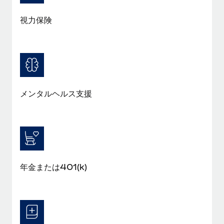
福利厚生
詳細を見る
視力保険
ブログ
従業員の福利厚生を簡単に管理
Remoteの製品アップデート：GustoとXeroの統合お
よびContractor Management Plus（契約社員管理
プラス）
Remoteの使命は、世界のどこにいても、あらゆる規模の企業が
メンタルヘルス支援
業務に最適な人材を採用し、管理し、給与を支給できるようにす
ることです。この数週間で、新しい統合、機能、改良点をリリー
スしました。...
詳細を見る
年金または401(k)
給与詐欺：種類、事例、ビジネスを守る方法
給与, 賃金は詐欺の特に魅力的な標的です。多額の資金がシステ
ム間で頻繁に移動しているためです。このため、自社のビジネス
を保護することは極めて重要です。...