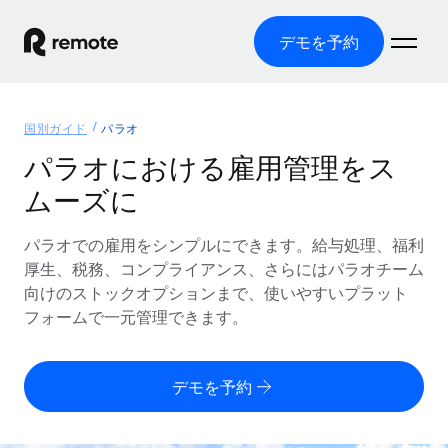
デモを予約
ホーム
国別ガイド
パラオ
製品
パラオにおける雇用管理をス
ムーズに
ソリューション
グローバル雇用
グローバル給与処理
パラオでの雇用をシンプルにできます。給与処理、福利
リソース
各国の制度に対応
コンプライアンス対応の給与処理を手軽に
厚生、税務、コンプライアンス、さらにはパラオチーム
国別ガイド
向けのストックオプションまで、使いやすいプラット
価格
ツールと計算ツール
Employer of Record（EOR）
/国別のグローバル雇用支援を検索する
フォームで一元管理できます。
グローバル展開をコストをかけずに実現
誤分類リスク判定ツール
米国州エクスプローラー
国別に従業員の誤分類リスクを確認する
Contractor of Record
米国の各州において採用プロセスを簡素化する
日本語
デモを予約
世界中の契約社員と法令を遵守して契約
従業員コスト計算ツール
Remoteを他社と比較
各国の総従業員コストを計算する
契約社員管理
English
他社と比較した、当社の強みを確認する