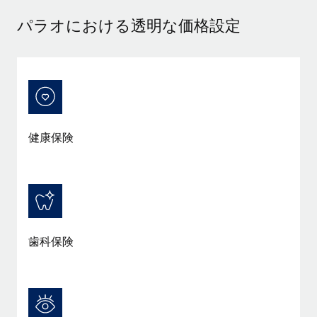
当社とのパートナーシップの可能性を検討する
パラオにおける透明な価格設定
サービス
給与・人材情報
Remote Build
近日リリース予定
専門家に相談
統合とAI自動化に関するコンサルティング
情報センター
グローバル人事・コンプライアンスの専門サポート
サポートを依頼する
バックグラウンドチェック
活用事例
候補者の選考プロセスをシンプルに
すべてのリソースを表示する
Reverse Tech、契約社員管理と給与処理でRemote
健康保険
と戦略的提携
Compliance Watchtower
コンプライアンスリスクを先回りして対応
ブログ
Reverse Techの概要 健康とウェルネスのスタートアップである
Reverse...
グローバル給与処理
デバイス管理
ITデバイスを世界規模で提供・管理
詳細を見る
EORおよびPEO
歯科保険
法人設立
契約社員管理
法令順守した法人をスピーディに設立
AIのパイオニアであるWeaviateは、Remoteを使
税務
い、どのようにしてワークフォースを120%に増やした
移住・転勤
のか
ブログを読む
従業員の異動をスムーズに
Weaviateの概要...