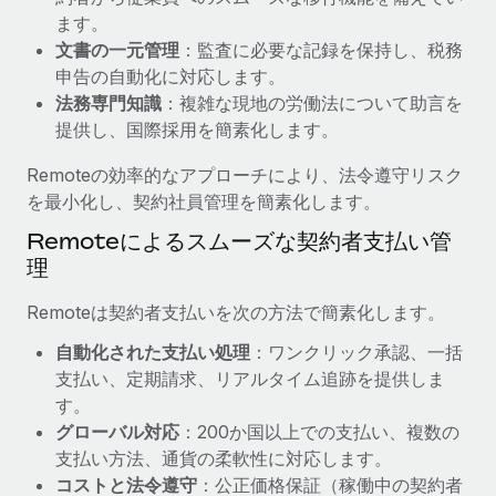
ます。
福利厚生
詳細を見る
文書の一元管理
：監査に必要な記録を保持し、税務
ブログ
従業員の福利厚生を簡単に管理
申告の自動化に対応します。
Remoteの製品アップデート：GustoとXeroの統合お
法務専門知識
：複雑な現地の労働法について助言を
よびContractor Management Plus（契約社員管理
提供し、国際採用を簡素化します。
プラス）
Remoteの効率的なアプローチにより、法令遵守リスク
Remoteの使命は、世界のどこにいても、あらゆる規模の企業が
を最小化し、契約社員管理を簡素化します。
業務に最適な人材を採用し、管理し、給与を支給できるようにす
ることです。この数週間で、新しい統合、機能、改良点をリリー
Remoteによるスムーズな契約者支払い管
スしました。...
理
詳細を見る
Remoteは契約者支払いを次の方法で簡素化します。
自動化された支払い処理
：ワンクリック承認、一括
支払い、定期請求、リアルタイム追跡を提供しま
給与詐欺：種類、事例、ビジネスを守る方法
す。
給与, 賃金は詐欺の特に魅力的な標的です。多額の資金がシステ
グローバル対応
：200か国以上での支払い、複数の
ム間で頻繁に移動しているためです。このため、自社のビジネス
支払い方法、通貨の柔軟性に対応します。
を保護することは極めて重要です。...
コストと法令遵守
：公正価格保証（稼働中の契約者