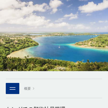
世界中の契約社員をオンボーディングし、管理
契約社員の報酬計算ツール
ログイン
Nederlands
グローバルな契約社員向けに、通貨オプションと支払スピー
PEO
成長の段階
ドを確認する
複雑な雇用関連業務を外部委託
Français
スタートアップ
成長中の企業向けのアジャイルなグローバルHR・給与処理ソ
REMOTEで学習
Deutsch
リューション
インフラ
リサーチおよびガイド
Remote統合
ミッドマーケット
Español
人事機能をワークフローにシームレスに統合する
活用事例
カスタマイズされた人事ソリューションでチームを拡大する
Italiano
プラットフォーム
HR用語集
企業
チームのための人事の基本機能を内蔵
大企業向けのグローバルHR
Português (Portugal)
チェックリストおよびテンプレート
接続
新しい
職務内容ライブラリ
日本語
当社のMCPを使用して、あらゆるAIツールをRemoteに接続
パートナーに登録
戦略的テクノロジーパートナー
ウェビナー
統合
概要
한국어
グローバルな人事機能を柔軟に自社プラットフォームへ統合
基本的なビジネスツールを活用して業務プロセスを効率化す
イベント
る
中文（简体）
パートナーとして登録
ニュースルーム