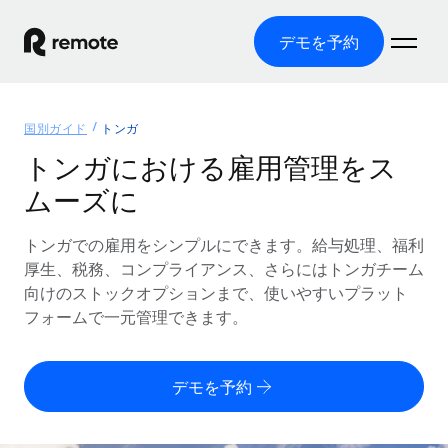
デモを予約
ホーム
国別ガイド
トンガ
製品
トンガにおける雇用管理をス
ムーズに
ソリューション
グローバル雇用
グローバル給与処理
トンガでの雇用をシンプルにできます。給与処理、福利
リソース
各国の制度に対応
コンプライアンス対応の給与処理を手軽に
厚生、税務、コンプライアンス、さらにはトンガチーム
国別ガイド
向けのストックオプションまで、使いやすいプラット
価格
ツールと計算ツール
Employer of Record（EOR）
/国別のグローバル雇用支援を検索する
フォームで一元管理できます。
グローバル展開をコストをかけずに実現
誤分類リスク判定ツール
米国州エクスプローラー
国別に従業員の誤分類リスクを確認する
Contractor of Record
米国の各州において採用プロセスを簡素化する
日本語
デモを予約
世界中の契約社員と法令を遵守して契約
従業員コスト計算ツール
Remoteを他社と比較
各国の総従業員コストを計算する
契約社員管理
English
他社と比較した、当社の強みを確認する