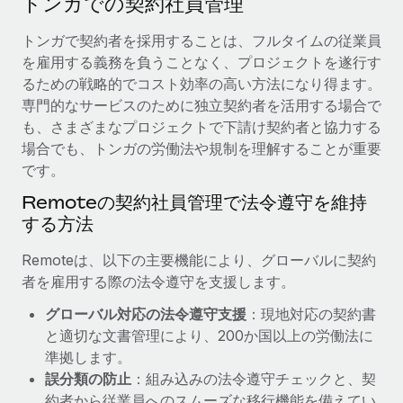
トンガでの契約社員管理
当社とのパートナーシップの可能性を検討する
サービス
給与・人材情報
トンガで契約者を採用することは、フルタイムの従業員
Remote Build
近日リリース予定
を雇用する義務を負うことなく、プロジェクトを遂行す
専門家に相談
統合とAI自動化に関するコンサルティング
情報センター
るための戦略的でコスト効率の高い方法になり得ます。
グローバル人事・コンプライアンスの専門サポート
専門的なサービスのために独立契約者を活用する場合で
サポートを依頼する
バックグラウンドチェック
活用事例
も、さまざまなプロジェクトで下請け契約者と協力する
候補者の選考プロセスをシンプルに
場合でも、トンガの労働法や規制を理解することが重要
すべてのリソースを表示する
Reverse Tech、契約社員管理と給与処理でRemote
です。
と戦略的提携
Compliance Watchtower
Remoteの契約社員管理で法令遵守を維持
コンプライアンスリスクを先回りして対応
ブログ
Reverse Techの概要 健康とウェルネスのスタートアップである
する方法
Reverse...
グローバル給与処理
デバイス管理
Remoteは、以下の主要機能により、グローバルに契約
ITデバイスを世界規模で提供・管理
詳細を見る
EORおよびPEO
者を雇用する際の法令遵守を支援します。
法人設立
契約社員管理
グローバル対応の法令遵守支援
：現地対応の契約書
法令順守した法人をスピーディに設立
AIのパイオニアであるWeaviateは、Remoteを使
と適切な文書管理により、200か国以上の労働法に
税務
い、どのようにしてワークフォースを120%に増やした
準拠します。
移住・転勤
のか
誤分類の防止
：組み込みの法令遵守チェックと、契
ブログを読む
従業員の異動をスムーズに
Weaviateの概要...
約者から従業員へのスムーズな移行機能を備えてい