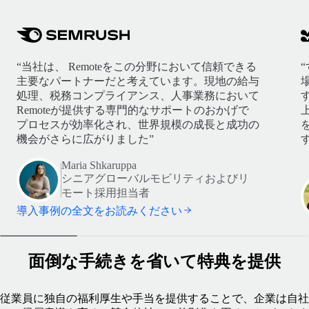
“当社は、 Remoteをこの分野において信頼できる
主要なパートナーだと考えています。現地の給与
処理、税務コンプライアンス、人事業務において
Remoteが提供する専門的なサポートのおかげで
プロセスが効率化され、世界規模の成長と成功の
機会がさらに広がりました”
す
Maria Shkaruppa
シニアグローバルモビリティおよびリ
モート採用担当者
導入事例の全文をお読みください
面倒な手続きを省いて特典を提供
従業員に独自の福利厚生や手当を提供することで、企業は自社