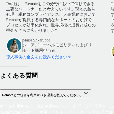
“当社は、 Remoteをこの分野において信頼できる
主要なパートナーだと考えています。現地の給与
処理、税務コンプライアンス、人事業務において
Remoteが提供する専門的なサポートのおかげで
プロセスが効率化され、世界規模の成長と成功の
機会がさらに広がりました”
す
Maria Shkaruppa
シニアグローバルモビリティおよびリ
モート採用担当者
導入事例の全文をお読みください
よくある質問
Remoteとの統合を利用すべき理由を教えてください。
統合を利用すると、既に使用中の人事、経理、給与計算ツール
をRemoteに接続し、雇用、オンボーディング、人材管理プロ