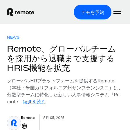
デモを予約
ホーム
NEWS
製品
Remote、グローバルチーム
を採用から退職まで支援する
ソリューション
グローバル雇用
HRIS機能を拡充
グローバル給与処理
リソース
各国の制度に対応
コンプライアンス対応の給与処理を手軽に
グローバルHRプラットフォームを提供するRemote
国別ガイド
価格
（本社：米国カリフォルニア州サンフランシスコ）は、
ツールと計算ツール
Employer of Record（EOR）
/国別のグローバル雇用支援を検索する
分散型チームに特化した新しい人事情報システム『Re
グローバル展開をコストをかけずに実現
誤分類リスク判定ツール
mote...
続きを読む
米国州エクスプローラー
国別に従業員の誤分類リスクを確認する
Contractor of Record
米国の各州において採用プロセスを簡素化する
日本語
世界中の契約社員と法令を遵守して契約
従業員コスト計算ツール
Remote
8月 05, 2025
Remoteを他社と比較
各国の総従業員コストを計算する
契約社員管理
English
他社と比較した、当社の強みを確認する