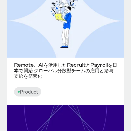
当社とのパートナーシップの可能性を検討する
サービス
給与・人材情報
Remote Build
近日リリース予定
専門家に相談
統合とAI自動化に関するコンサルティング
情報センター
グローバル人事・コンプライアンスの専門サポート
サポートを依頼する
バックグラウンドチェック
活用事例
候補者の選考プロセスをシンプルに
すべてのリソースを表示する
Compliance Watchtower
Remote、AIを活用したRecruitとPayrollを日
コンプライアンスリスクを先回りして対応
ブログ
本で開始 グローバル分散型チームの雇用と給与
支給を簡素化
グローバル給与処理
デバイス管理
ITデバイスを世界規模で提供・管理
EORおよびPEO
Product
法人設立
契約社員管理
法令順守した法人をスピーディに設立
税務
移住・転勤
ブログを読む
従業員の異動をスムーズに