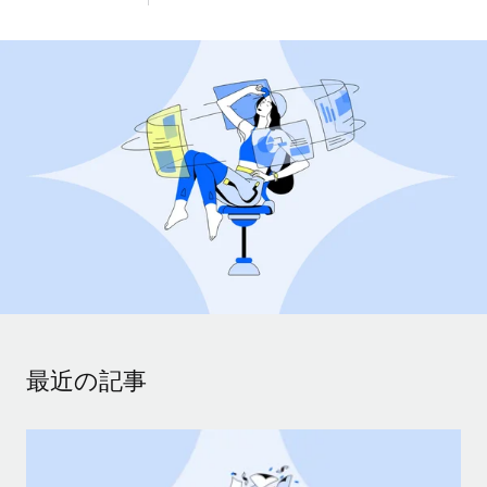
世界中の契約社員をオンボーディングし、管理
契約社員の報酬計算ツール
ログイン
Nederlands
グローバルな契約社員向けに、通貨オプションと支払スピー
PEO
成長の段階
ドを確認する
複雑な雇用関連業務を外部委託
Français
スタートアップ
成長中の企業向けのアジャイルなグローバルHR・給与処理ソ
REMOTEで学習
Deutsch
リューション
インフラ
リサーチおよびガイド
Remote統合
ミッドマーケット
Español
人事機能をワークフローにシームレスに統合する
活用事例
カスタマイズされた人事ソリューションでチームを拡大する
Italiano
プラットフォーム
HR用語集
企業
チームのための人事の基本機能を内蔵
大企業向けのグローバルHR
Português (Portugal)
チェックリストおよびテンプレート
接続
新しい
職務内容ライブラリ
日本語
当社のMCPを使用して、あらゆるAIツールをRemoteに接続
パートナーに登録
最近の記事
戦略的テクノロジーパートナー
ウェビナー
統合
한국어
グローバルな人事機能を柔軟に自社プラットフォームへ統合
基本的なビジネスツールを活用して業務プロセスを効率化す
イベント
る
中文（简体）
パートナーとして登録
ニュースルーム