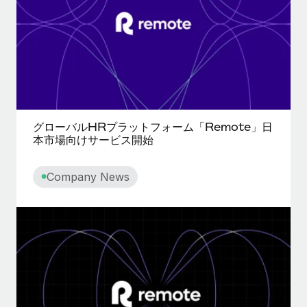
福利厚生
ブログ
従業員の福利厚生を簡単に管理
Remoteの製品アップデート：GustoとXeroの統合お
よびContractor Management Plus（契約社員管理
プラス）
Remoteの使命は、世界のどこにいても、あらゆる規模の企業が
グローバルHRプラットフォーム「Remote」日
業務に最適な人材を採用し、管理し、給与を支給できるようにす
本市場向けサービス開始
ることです。この数週間で、新しい統合、機能、改良点をリリー
スしました。...
Company News
詳細を見る
給与詐欺：種類、事例、ビジネスを守る方法
給与, 賃金は詐欺の特に魅力的な標的です。多額の資金がシステ
ム間で頻繁に移動しているためです。このため、自社のビジネス
を保護することは極めて重要です。...