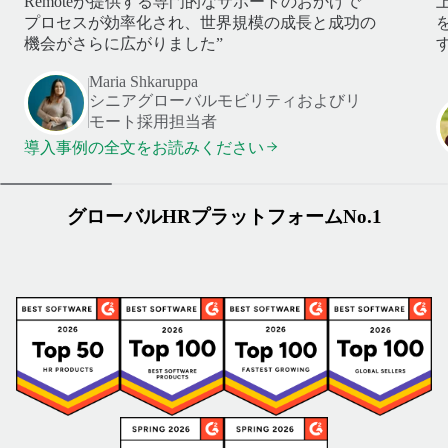
Remoteが提供する専門的なサポートのおかげで
プロセスが効率化され、世界規模の成長と成功の
機会がさらに広がりました”
す
Maria Shkaruppa
シニアグローバルモビリティおよびリ
モート採用担当者
導入事例の全文をお読みください
グローバルHRプラットフォームNo.1