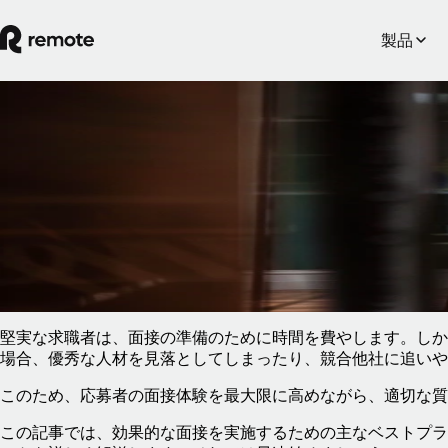
製品
Blog
/
情報センター
ベストプラクティスの聞き取り調査:雇
向け完全ガイド
2025年5月5日
By
Anastasia Pshegodskaya
堅実な求職者は、面接の準備のために時間を費やします。しか
場合、優秀な人材を見落としてしまったり、競合他社に追いや
このため、応募者の面接体験を最大限に高めながら、適切な質
この記事では、効果的な面接を実施するための主なベストプラ