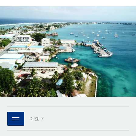
전 세계 계약자의 온보딩 및 관리
계약자 지급 계산기
로그인
Nederlands
글로벌 계약직을 위한 통화 옵션과 지급 소요 시간 확인
PEO
성장 단계
복잡한 고용 업무를 아웃소싱
Français
스타트업
REMOTE와 함께 배우기
성장하는 기업을 위한 민첩한 글로벌 HR 및 급여 솔루션
Deutsch
리서치 및 가이드
인프라
중견기업
Remote 통합
사례 연구
맞춤형 HR 솔루션으로 팀 확장
Español
HR을 워크플로에 매끄럽게 통합
HR 용어집
엔터프라이즈
Italiano
플랫폼
대기업을 위한 글로벌 HR
체크리스트 및 템플릿
팀을 위한 통합된 핵심 HR 기능
Português (Portugal)
직무 설명 라이브러리
연결
새로운
REMOTE 파트너 되기
日本語
MCP를 사용하여 모든 AI 도구를 Remote에 연결 가능
전략적 기술 파트너
웨비나
통합
플랫폼에 글로벌 HR을 유연하게 통합
한국어
이벤트
핵심 비즈니스 도구로 프로세스를 간소화
개요
파트너 되기
中文（简体）
뉴스룸
Remote와의 파트너십 기회 탐색