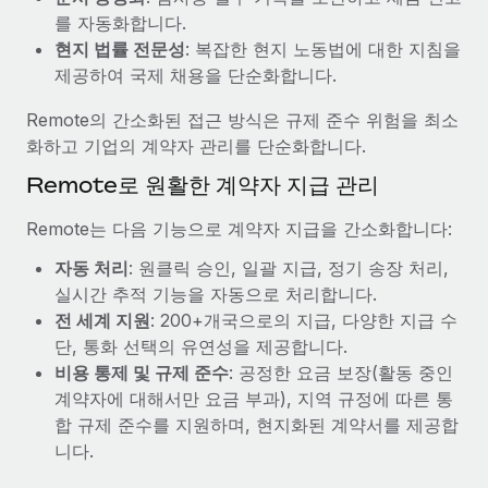
복리후생
를 자동화합니다.
블로그
손쉬운 직원 복리후생 관리
현지 법률 전문성
: 복잡한 현지 노동법에 대한 지침을
Remote 제품 관련 소식: Gusto 및 Xero와의 통합과
제공하여 국제 채용을 단순화합니다.
Remote Contractor Management Plus
Remote의 간소화된 접근 방식은 규제 준수 위험을 최소
Remote의 사명은 모든 규모의 기업이 전 세계 어디서든 업무에 가
화하고 기업의 계약자 관리를 단순화합니다.
장 적합 사람을 찾아 채용 및 관리하고 급여를 지급하도록 돕는 것
Remote로 원활한 계약자 지급 관리
입니다. 이를 위해 최근 몇 주 동안 새로운...
자세히 알아보기
Remote는 다음 기능으로 계약자 지급을 간소화합니다:
자동 처리
: 원클릭 승인, 일괄 지급, 정기 송장 처리,
실시간 추적 기능을 자동으로 처리합니다.
Shootsta가 Remote를 통해 네 개의 시장에서 글로벌
전 세계 지원
: 200+개국으로의 지급, 다양한 지급 수
채용을 확장한 방법
단, 통화 선택의 유연성을 제공합니다.
비디오 콘텐츠를 활용한 마케팅이 계속해서 인기를 끌면서, 기업들
비용 통제 및 규제 준수
: 공정한 요금 보장(활동 중인
에게는 흥미롭고 전문적인 비디오 제작이 어느 때보다 중요해졌습
계약자에 대해서만 요금 부과), 지역 규정에 따른 통
니다. 그러나 대부분의 회사들은 그렇게 높은 품질의...
합 규제 준수를 지원하며, 현지화된 계약서를 제공합
니다.
자세히 알아보기