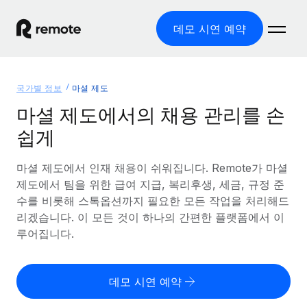
데모 시연 예약
홈
국가별 정보
마셜 제도
제품
마셜 제도에서의 채용 관리를 손
쉽게
솔루션
글로벌 고용
글로벌 급여
마셜 제도에서 인재 채용이 쉬워집니다. Remote가 마셜
리소스
글로벌 서비스 제공
규정을 준수하며 급여 지급을 손쉽게 처리
제도에서 팀을 위한 급여 지급, 복리후생, 세금, 규정 준
국가별 정보
수를 비롯해 스톡옵션까지 필요한 모든 작업을 처리해드
요금
도구 및 계산기
기록상 고용주(EOR)
국가별 글로벌 채용 지원 알아보기
리겠습니다. 이 모든 것이 하나의 간편한 플랫폼에서 이
법인 설립 비용 없이 전 세계로 사업을 확장
오분류 리스크 평가 도구
루어집니다.
미국 주별 정보
국가별 직원 오분류 리스크 확인
기록상 계약자
미국 모든 주 전역에서 채용 업무를 간소화
한국어
전 세계에서 규정을 준수하며 계약자 고용
직원 비용 계산기
데모 시연 예약
Remote와 다른 솔루션 비교
국가별 총 인건비 계산
계약자 관리
English
다른 업체들과 비교해보기