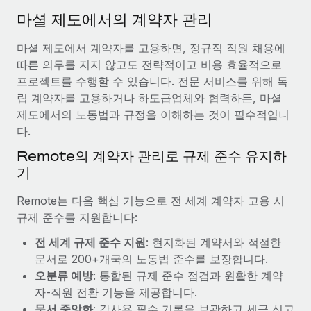
서비스
급여 및 인재 인사이트
Remote Build
곧 제공 예정
마셜 제도에서의 계약자 관리
전문가 상담
통합 및 AI 자동화 컨설팅
인사이트 센터
마셜 제도에서 계약자를 고용하면, 정규직 직원 채용에
글로벌 인사 및 규정 준수 업무 처리에 전문가 지원 제공
따른 의무를 지지 않고도 전략적이고 비용 효율적으로
지원받기
신원 조사
사례 연구
프로젝트를 수행할 수 있습니다. 전문 서비스를 위해 독
채용 후보자 심사 프로세스 간소화
립 계약자를 고용하거나 하도급업체와 협력하든, 마셜
모든 리소스 보기
제도에서의 노동법과 규정을 이해하는 것이 필수적입니
Compliance Watchtower
다.
규정 준수 관련 위험에 선제적으로 대응
블로그
Remote의 계약자 관리로 규제 준수 유지하
글로벌 급여
기
기기 관리
전 세계 IT 장비 제공 및 추적 관리
EOR 및 PEO
Remote는 다음 핵심 기능으로 전 세계 계약자 고용 시
규제 준수를 지원합니다:
법인 설립
계약자 관리
법인 설립을 빠르고 준법적으로 지원
전 세계 규제 준수 지원
: 현지화된 계약서와 적절한
세금
문서로 200+개국의 노동법 준수를 보장합니다.
글로벌 인재 이동 및 전근
오분류 예방
: 통합된 규제 준수 점검과 원활한 계약
블로그 둘러보기
직원 해외 이전을 간편하게 처리
자-직원 전환 기능을 제공합니다.
문서 중앙화
: 감사용 필수 기록을 보관하고 세금 신고