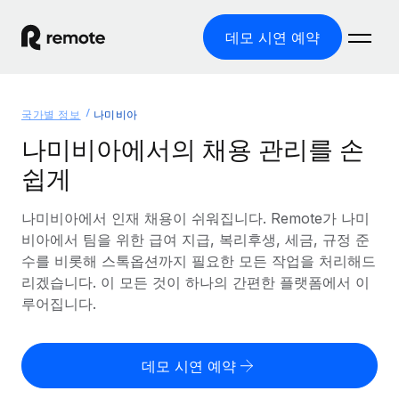
데모 시연 예약
홈
국가별 정보
나미비아
제품
나미비아에서의 채용 관리를 손
쉽게
솔루션
글로벌 고용
글로벌 급여
나미비아에서 인재 채용이 쉬워집니다. Remote가 나미
리소스
글로벌 서비스 제공
규정을 준수하며 급여 지급을 손쉽게 처리
비아에서 팀을 위한 급여 지급, 복리후생, 세금, 규정 준
국가별 정보
수를 비롯해 스톡옵션까지 필요한 모든 작업을 처리해드
요금
도구 및 계산기
기록상 고용주(EOR)
국가별 글로벌 채용 지원 알아보기
리겠습니다. 이 모든 것이 하나의 간편한 플랫폼에서 이
법인 설립 비용 없이 전 세계로 사업을 확장
오분류 리스크 평가 도구
루어집니다.
미국 주별 정보
국가별 직원 오분류 리스크 확인
기록상 계약자
미국 모든 주 전역에서 채용 업무를 간소화
한국어
전 세계에서 규정을 준수하며 계약자 고용
직원 비용 계산기
데모 시연 예약
Remote와 다른 솔루션 비교
국가별 총 인건비 계산
계약자 관리
English
다른 업체들과 비교해보기