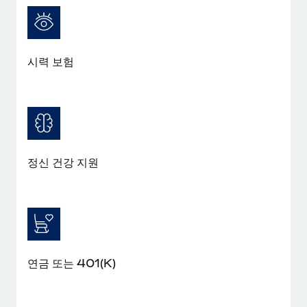
복리후생
블로그
손쉬운 직원 복리후생 관리
Remote 제품 관련 소식: Gusto 및 Xero와의 통합과
Remote Contractor Management Plus
시력 보험
Remote의 사명은 모든 규모의 기업이 전 세계 어디서든 업무에 가
장 적합 사람을 찾아 채용 및 관리하고 급여를 지급하도록 돕는 것
입니다. 이를 위해 최근 몇 주 동안 새로운...
자세히 알아보기
정신 건강 지원
Shootsta가 Remote를 통해 네 개의 시장에서 글로벌
채용을 확장한 방법
비디오 콘텐츠를 활용한 마케팅이 계속해서 인기를 끌면서, 기업들
에게는 흥미롭고 전문적인 비디오 제작이 어느 때보다 중요해졌습
니다. 그러나 대부분의 회사들은 그렇게 높은 품질의...
연금 또는 401(K)
자세히 알아보기