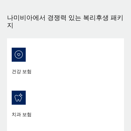
서비스
급여 및 인재 인사이트
Remote Build
곧 제공 예정
전문가 상담
통합 및 AI 자동화 컨설팅
나미비아에서 경쟁력 있는 복리후생 패키
인사이트 센터
글로벌 인사 및 규정 준수 업무 처리에 전문가 지원 제공
지
지원받기
신원 조사
사례 연구
채용 후보자 심사 프로세스 간소화
모든 리소스 보기
Compliance Watchtower
규정 준수 관련 위험에 선제적으로 대응
블로그
글로벌 급여
건강 보험
기기 관리
전 세계 IT 장비 제공 및 추적 관리
EOR 및 PEO
법인 설립
계약자 관리
법인 설립을 빠르고 준법적으로 지원
세금
글로벌 인재 이동 및 전근
치과 보험
블로그 둘러보기
직원 해외 이전을 간편하게 처리