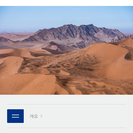
전 세계 계약자의 온보딩 및 관리
계약자 지급 계산기
로그인
Nederlands
글로벌 계약직을 위한 통화 옵션과 지급 소요 시간 확인
PEO
성장 단계
복잡한 고용 업무를 아웃소싱
Français
스타트업
REMOTE와 함께 배우기
성장하는 기업을 위한 민첩한 글로벌 HR 및 급여 솔루션
Deutsch
리서치 및 가이드
인프라
중견기업
Remote 통합
사례 연구
맞춤형 HR 솔루션으로 팀 확장
Español
HR을 워크플로에 매끄럽게 통합
HR 용어집
엔터프라이즈
Italiano
플랫폼
대기업을 위한 글로벌 HR
체크리스트 및 템플릿
팀을 위한 통합된 핵심 HR 기능
Português (Portugal)
직무 설명 라이브러리
연결
새로운
REMOTE 파트너 되기
日本語
MCP를 사용하여 모든 AI 도구를 Remote에 연결 가능
전략적 기술 파트너
웨비나
통합
플랫폼에 글로벌 HR을 유연하게 통합
한국어
이벤트
핵심 비즈니스 도구로 프로세스를 간소화
개요
파트너 되기
中文（简体）
뉴스룸
Remote와의 파트너십 기회 탐색