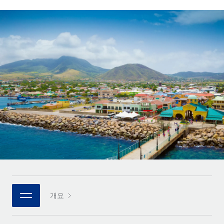
전 세계 계약자의 온보딩 및 관리
계약자 지급 계산기
로그인
Nederlands
글로벌 계약직을 위한 통화 옵션과 지급 소요 시간 확인
PEO
성장 단계
복잡한 고용 업무를 아웃소싱
Français
스타트업
REMOTE와 함께 배우기
성장하는 기업을 위한 민첩한 글로벌 HR 및 급여 솔루션
Deutsch
리서치 및 가이드
인프라
중견기업
Remote 통합
사례 연구
맞춤형 HR 솔루션으로 팀 확장
Español
HR을 워크플로에 매끄럽게 통합
HR 용어집
엔터프라이즈
Italiano
플랫폼
대기업을 위한 글로벌 HR
체크리스트 및 템플릿
팀을 위한 통합된 핵심 HR 기능
Português (Portugal)
직무 설명 라이브러리
연결
새로운
REMOTE 파트너 되기
日本語
MCP를 사용하여 모든 AI 도구를 Remote에 연결 가능
전략적 기술 파트너
웨비나
통합
플랫폼에 글로벌 HR을 유연하게 통합
한국어
이벤트
핵심 비즈니스 도구로 프로세스를 간소화
개요
파트너 되기
中文（简体）
뉴스룸
Remote와의 파트너십 기회 탐색