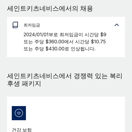
서비스
급여 및 인재 인사이트
Remote Build
곧 제공 예정
세인트키츠네비스에서의 채용
전문가 상담
통합 및 AI 자동화 컨설팅
인사이트 센터
글로벌 인사 및 규정 준수 업무 처리에 전문가 지원 제공
최저임금
지원받기
신원 조사
사례 연구
2024/01/01부로 최저임금이 시간당 $9
채용 후보자 심사 프로세스 간소화
또는 주당 $360.00에서 시간당 $10.75
모든 리소스 보기
또는 주당 $430.00로 인상됩니다.
Compliance Watchtower
규정 준수 관련 위험에 선제적으로 대응
블로그
글로벌 급여
기기 관리
세인트키츠네비스에서 경쟁력 있는 복리
전 세계 IT 장비 제공 및 추적 관리
후생 패키지
EOR 및 PEO
법인 설립
계약자 관리
법인 설립을 빠르고 준법적으로 지원
세금
글로벌 인재 이동 및 전근
블로그 둘러보기
직원 해외 이전을 간편하게 처리
건강 보험