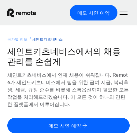
데모 시연 예약
홈
국가별 정보
세인트키츠네비스
제품
세인트키츠네비스에서의 채용
관리를 손쉽게
솔루션
글로벌 고용
글로벌 급여
세인트키츠네비스에서 인재 채용이 쉬워집니다. Remot
리소스
글로벌 서비스 제공
규정을 준수하며 급여 지급을 손쉽게 처리
e가 세인트키츠네비스에서 팀을 위한 급여 지급, 복리후
국가별 정보
생, 세금, 규정 준수를 비롯해 스톡옵션까지 필요한 모든
요금
도구 및 계산기
기록상 고용주(EOR)
국가별 글로벌 채용 지원 알아보기
작업을 처리해드리겠습니다. 이 모든 것이 하나의 간편
법인 설립 비용 없이 전 세계로 사업을 확장
오분류 리스크 평가 도구
한 플랫폼에서 이루어집니다.
미국 주별 정보
국가별 직원 오분류 리스크 확인
기록상 계약자
미국 모든 주 전역에서 채용 업무를 간소화
한국어
전 세계에서 규정을 준수하며 계약자 고용
직원 비용 계산기
데모 시연 예약
Remote와 다른 솔루션 비교
국가별 총 인건비 계산
계약자 관리
English
다른 업체들과 비교해보기