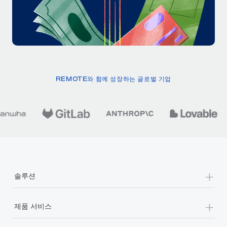
REMOTE와 함께 성장하는 글로벌 기업
+
솔루션
+
제품 서비스