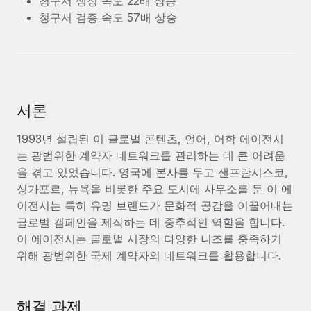
청구서 생성 속도 22배 상승
복리후생
블로그
급여 관리를 통해 국제 노동법...
청구서 검증 속도 57배 상승
손쉬운 직원 복리후생 관리
자세히 알아보기
Remote 제품 관련 소식: Gusto 및 Xero와의 통합과
Remote Contractor Management Plus
Remote의 사명은 모든 규모의 기업이 전 세계 어디서든 업무에 가
장 적합 사람을 찾아 채용 및 관리하고 급여를 지급하도록 돕는 것
서론
입니다. 이를 위해 최근 몇 주 동안 새로운...
1993년 설립된 이 글로벌 콘텐츠, 언어, 어학 에이전시
자세히 알아보기
는 광범위한 계약자 네트워크를 관리하는 데 큰 어려움
을 겪고 있었습니다. 영국에 본사를 두고 샌프란시스코,
싱가포르, 뉴욕을 비롯한 주요 도시에 사무소를 둔 이 에
Shootsta가 Remote를 통해 네 개의 시장에서 글로벌
이전시는 특히 유명 브랜드가 문화적 공감을 이끌어내는
채용을 확장한 방법
글로벌 캠페인을 제작하는 데 중추적인 역할을 합니다.
비디오 콘텐츠를 활용한 마케팅이 계속해서 인기를 끌면서, 기업들
이 에이전시는 글로벌 시장의 다양한 니즈를 충족하기
에게는 흥미롭고 전문적인 비디오 제작이 어느 때보다 중요해졌습
위해 광범위한 국제 계약자의 네트워크를 활용합니다.
니다. 그러나 대부분의 회사들은 그렇게 높은 품질의...
자세히 알아보기
해결 과제