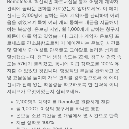
Remote와의 혁신적인 파트너십을 통해 어떻게 계약자
서비스
급여 및 인재 인사이트
Remote Build
곧 제공 예정
관리에 놀라운 변화를 가져왔는지 알아보세요. 이 에이
전문가 상담
통합 및 AI 자동화 컨설팅
전시는 2,100명에 달하는 국제 계약자를 관리하며 어려
인사이트 센터
글로벌 인사 및 규정 준수 업무 처리에 전문가 지원 제공
움을 겪었으며 특히 여러 개의 통화로 대금을 지급해야
지원받기
하는 복잡성, 온보딩 지연, 월 1,000개에 달하는 청구서
신원 조사
사례 연구
때문에 애를 먹고 있었습니다. 그러나 계약자 온보딩 프
채용 후보자 심사 프로세스 간소화
모든 리소스 보기
로세스를 간소화함으로써 이 에이전시는 온보딩 시간을
AI 분야의 선구자인 Weaviate가 Remote와 협력하여
몇 달에서 단 며칠로 단축했고 그야말로 놀라운 성과를
조직 규모를 120% 성장시킨 방법
Compliance Watchtower
달성했습니다. 청구서 생성 속도는 22배, 청구서 검증 속
규정 준수 관련 위험에 선제적으로 대응
블로그
Weaviate 한눈에 보기 Weaviate는 오픈 소스, AI 우선 인프라를
도는 57배가 빨라졌고, 동시에 지급 정확도를 100% 유
구축합니다. 이 회사의 미션은 전 세계 개발자 및 운영자
글로벌 급여
지할 수 있었던 것입니다. 행정적인 부담을 완화하고 운
기기 관리
(DevOps/MLOps)에게 AI 네이티브...
영 효율성을 높이며 재무 관리를 강화함으로써 이 에이
전 세계 IT 장비 제공 및 추적 관리
EOR 및 PEO
전시가 전례 없는 확장성을 확보하도록 한 전략적 이니
자세히 알아보기
셔티브가 무엇이었는지 살펴보세요.
법인 설립
계약자 관리
법인 설립을 빠르고 준법적으로 지원
2,100명의 계약자를 Remote로 원활하게 전환
세금
계약직 관리와 급여 업무를 위해 Remote와 전략적 파
월 1,000개 이상의 청구서를 하나로 통합
글로벌 인재 이동 및 전근
트너십을 맺은 Reverse Tech
온보딩 소요 기간을 몇 개월에서 몇 시간으로 단축
블로그 둘러보기
직원 해외 이전을 간편하게 처리
Reverse Tech 한눈에 보기 건강 및 웰니스 스타트업인 Reverse
지급 정확도 100%
Tech는 Remote와 파트너십을 맺고 글로벌 계약직 인력 및 미국