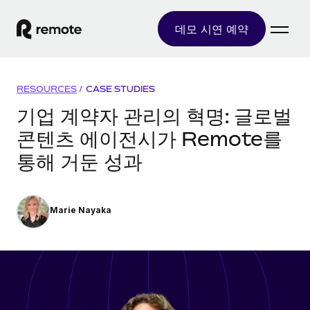
데모 시연 예약
홈
RESOURCES
/
CASE STUDIES
제품
기업 계약자 관리의 혁명: 글로벌
콘텐츠 에이전시가 Remote를
솔루션
글로벌 고용
통해 거둔 성과
글로벌 급여
리소스
글로벌 서비스 제공
규정을 준수하며 급여 지급을 손쉽게 처리
국가별 정보
요금
도구 및 계산기
기록상 고용주(EOR)
Marie Nayaka
국가별 글로벌 채용 지원 알아보기
법인 설립 비용 없이 전 세계로 사업을 확장
오분류 리스크 평가 도구
미국 주별 정보
국가별 직원 오분류 리스크 확인
기록상 계약자
미국 모든 주 전역에서 채용 업무를 간소화
한국어
전 세계에서 규정을 준수하며 계약자 고용
직원 비용 계산기
Remote와 다른 솔루션 비교
국가별 총 인건비 계산
계약자 관리
English
다른 업체들과 비교해보기