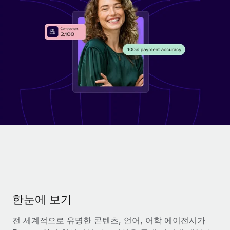
전 세계 계약자의 온보딩 및 관리
계약자 지급 계산기
로그인
Nederlands
글로벌 계약직을 위한 통화 옵션과 지급 소요 시간 확인
PEO
성장 단계
복잡한 고용 업무를 아웃소싱
Français
스타트업
REMOTE와 함께 배우기
성장하는 기업을 위한 민첩한 글로벌 HR 및 급여 솔루션
Deutsch
리서치 및 가이드
인프라
중견기업
Remote 통합
사례 연구
맞춤형 HR 솔루션으로 팀 확장
Español
HR을 워크플로에 매끄럽게 통합
HR 용어집
엔터프라이즈
Italiano
플랫폼
대기업을 위한 글로벌 HR
체크리스트 및 템플릿
팀을 위한 통합된 핵심 HR 기능
Português (Portugal)
직무 설명 라이브러리
연결
새로운
REMOTE 파트너 되기
日本語
MCP를 사용하여 모든 AI 도구를 Remote에 연결 가능
전략적 기술 파트너
웨비나
통합
플랫폼에 글로벌 HR을 유연하게 통합
한국어
이벤트
한눈에 보기
핵심 비즈니스 도구로 프로세스를 간소화
파트너 되기
中文（简体）
뉴스룸
전 세계적으로 유명한 콘텐츠, 언어, 어학 에이전시가
Remote와의 파트너십 기회 탐색