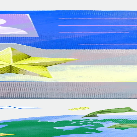
전하고
전합니
추적할
괄적인
국가의
니다.