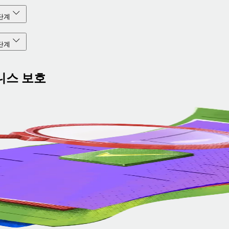
단계
단계
니스 보호
 고
는 사
발생할
 운영
지속적