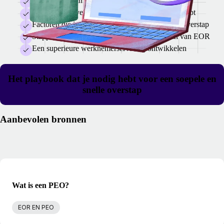
Kenmerken van een goede EOR
Waarom je liever een EOR met eigen entiteiten hebt
Factoren die invloed hebben op de duur van de overstap
Stappen om te zorgen voor een soepele switch van EOR
Een superieure werknemerservaring ontwikkelen
Het playbook dat je nodig hebt voor een soepele en
snelle overstap
Aanbevolen bronnen
Wat is een PEO?
EOR EN PEO