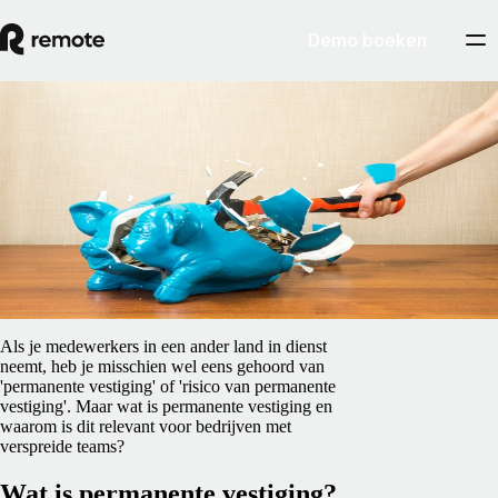
Demo boeken
Blog
/
EOR EN PEO
Permanente vestiging: wat bedrijven met
remote werknemers moeten weten
5 februari 2025
By
Preston Wickersham
Als je medewerkers in een ander land in dienst
neemt, heb je misschien wel eens gehoord van
'permanente vestiging' of 'risico van permanente
vestiging'. Maar wat is permanente vestiging en
waarom is dit relevant voor bedrijven met
verspreide teams?
Wat is permanente vestiging?