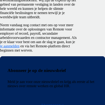
tewerkstellingsbehoeften. Wij zijn de experts op het
gebied van permanente vestiging in landen over de
hele wereld en kunnen je helpen de slimste
financiële beslissingen te nemen terwijl je je
wereldwijde team uitbreidt.
Neem vandaag nog contact met ons op voor meer
informatie over de oplossingen van Remote voor
employer of record, payroll, secundaire
arbeidsvoorwaarden en contractor management. Als
je er klaar voor bent om aan de slag te gaan, kun je
je aanmelden
en via het Remote-platform direct
beginnen met werven.
Abonneer je op de nieuwsbrief
Meld je aan voor onze nieuwsbrief en krijg als eerste al het
nieuws over remote werken en global HR.