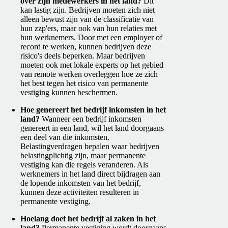
over zijn medewerkers in het land?
Dit
kan lastig zijn. Bedrijven moeten zich niet
alleen bewust zijn van de classificatie van
hun zzp'ers, maar ook van hun relaties met
hun werknemers. Door met een employer of
record te werken, kunnen bedrijven deze
risico's deels beperken. Maar bedrijven
moeten ook met lokale experts op het gebied
van remote werken overleggen hoe ze zich
het best tegen het risico van permanente
vestiging kunnen beschermen.
Hoe genereert het bedrijf inkomsten in het
land?
Wanneer een bedrijf inkomsten
genereert in een land, wil het land doorgaans
een deel van die inkomsten.
Belastingverdragen bepalen waar bedrijven
belastingplichtig zijn, maar permanente
vestiging kan die regels veranderen. Als
werknemers in het land direct bijdragen aan
de lopende inkomsten van het bedrijf,
kunnen deze activiteiten resulteren in
permanente vestiging.
Hoelang doet het bedrijf al zaken in het
land?
Permanente vestiging wordt doorgaans