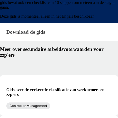
gids bevat ook een checklist van 10 stappen om meteen aan de slag te
gaan.
Deze gids is momenteel alleen in het Engels beschikbaar
Download de gids · research/benefits-for-contractor
Download de gids
Meer over secundaire arbeidsvoorwaarden voor
zzp'ers
Gids over de verkeerde classificatie van werknemers en
zzp'ers
Contractor Management