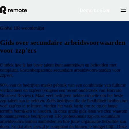
Demo boeken
Global HR-woordenlijst
Gids over secundaire arbeidsvoorwaarden
voor zzp'ers
Ontdek hoe je het beste talent kunt aantrekken en behouden met
compliant, kostenbesparende secundaire arbeidsvoorwaarden voor
zzp'ers.
90% van de bedrijven maakt gebruik van een combinatie van fulltime
werknemers en zzp'ers (volgens een recent onderzoek van Harvard
Business Review). Maar veel bedrijven hebben moeite om het beste
zzp-talent aan te trekken. Zelfs bedrijven die de flexibiliteit hebben om
veel zzp'ers in te huren, vinden het vaak lastig om ze op de lange
termijn betrokken te houden. In onze gratis gids laten we zien waarom
toonaangevende bedrijven en HR-professionals zzp'ers secundaire
arbeidsvoorwaarden aanbieden en hoe jouw organisatie hetzelfde kan
doen. En dat alles terwijl je compliant én binnen je budget blijft. Onze