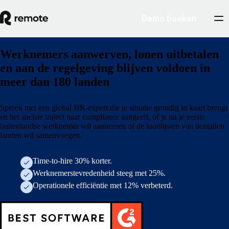
Demo boeken
Werknemers aanwerven, lonen uitbetalen
en aan de regelgeving blijven voldoen in
meer dan 180 landen
Spreek met een global HR-expert die je situatie grondig in kaart brengt
en het snelste traject naar compliance aangeeft, of je nu je eerste
buitenlandse werknemer wil aannemen of de loonlijsten van tientallen
landen wil samenvoegen.
Time-to-hire 30% korter.
Werknemerstevredenheid steeg met 25%.
Operationele efficiëntie met 12% verbeterd.