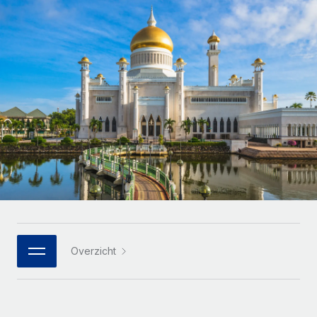
Zzp'ers internationaal onboarden en beheren
Betalingscalculator voor zzp'ers
Inloggen
Nederlands
Ontdek valuta-opties en betaalsnelheden voor
PEO
GROEIFASE
internationale zzp'ers
Ingewikkelde HR-taken eenvoudig uitbesteden
Français
Start-ups
Flexibele global HR en payroll solutions voor groeiende
LEREN MET REMOTE
Deutsch
bedrijven
INFRASTRUCTUUR
Onderzoek en gidsen
Remote Embedded
Mid-market
Español
HR naadloos in workflows integreren
Casestudy's
Teams uitbreiden met HR solutions op maat
Italiano
Platform
HR-woordenlijst
Enterprise
Ingebouwde essentiële HR-functies voor je team
Global HR voor grote bedrijven
Português (Portugal)
Checklists en templates
Verbinden
Nieuw
Bibliotheek met functiebeschrijvingen
日本語
AI-tools koppelen aan Remote met onze MCP
WERK MET ONS SAMEN
Overzicht
Strategische technologiepartners
Webinars
Integraties
한국어
Integreer global HR flexibel in je platform
Processen stroomlijnen met essentiële zakelijke tools
Evenementen
中文（简体）
Een partner worden
Newsroom