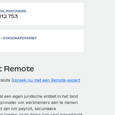
TAL INWONERS
112.753
- STANDAARDTARIEF
%
et Remote
aluta (
spreek nu met een Remote-expert
en eigen juridische entiteit in het land
 provider om werknemers aan te nemen
t zijn om payroll, secundaire
n landen zoals Niger kan snel ingewikkeld