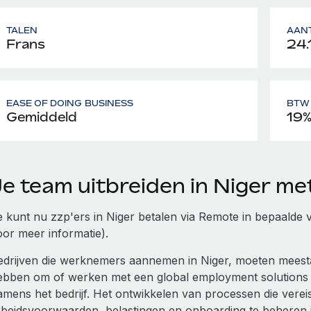
TALEN
AAN
Frans
24.
EASE OF DOING BUSINESS
BTW 
Gemiddeld
19
Je team uitbreiden in Niger m
e kunt nu zzp'ers in Niger betalen via Remote in bepaalde v
oor meer informatie).
edrijven die werknemers aannemen in Niger, moeten meestal e
ebben om of werken met een global employment solutions
amens het bedrijf. Het ontwikkelen van processen die vereis
rbeidsvoorwaarden, belastingen en onboarding te beheren i