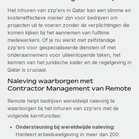
Ontdek hoe je met ons kunt samenwerken
DIENSTEN
Het inhuren van zzp'ers in Qatar kan een slimme en
Inzicht in salaris en talent
Vraag een expert
Remote Build
Binnenkort beschikbaar
kosteneffectieve manier zijn voor bedrijven om
Krijg hulp van global HR- en juridische experts
Integraties en advies over AI-automatiseringen
projecten uit te voeren zonder de verplichtingen die
Inzichtencentrum
komen kijken bij het aannemen van fulltime
Achtergrondonderzoek
Support
medewerkers. Of je nu werkt met zelfstandige
Vereenvoudig het screeningsproces van
CASESTUDY'S
zzp'ers voor gespecialiseerde diensten of met
kandidaten
Alle bronnen bekijken
onderaannemers voor uiteenlopende taken, het
kennen van het juridische kader en de regelgeving in
Compliance Watchtower
Qatar is cruciaal.
Blijf compliance-risico's voor
BLOG
Naleving waarborgen met
Global Payroll
Apparaatbeheer
Contractor Management van Remote
Lever en track wereldwijd IT-middelen
EOR en PEO
Remote helpt bedrijven wereldwijd naleving te
Entiteiten oprichten
Contractor Management
waarborgen bij het inhuren van zzp'ers met de
Stel snel compliant entiteiten op
volgende kernfuncties:
Belastingen
Ondersteuning bij wereldwijde naleving:
Mobiliteit en overplaatsing
Naar de blog
Hanteert arbeidswetgeving in meer dan 200
Plaats werknemers moeiteloos over