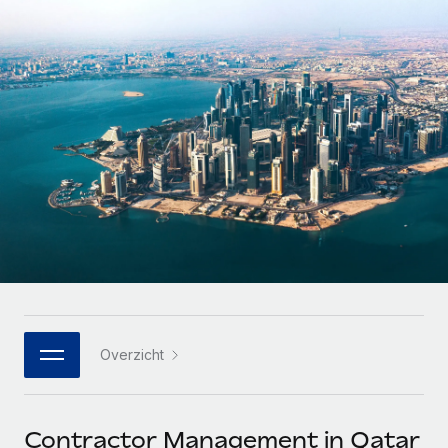
Zzp'ers internationaal onboarden en beheren
Betalingscalculator voor zzp'ers
Inloggen
Nederlands
Ontdek valuta-opties en betaalsnelheden voor
PEO
GROEIFASE
internationale zzp'ers
Ingewikkelde HR-taken eenvoudig uitbesteden
Français
Start-ups
Flexibele global HR en payroll solutions voor groeiende
LEREN MET REMOTE
Deutsch
bedrijven
INFRASTRUCTUUR
Onderzoek en gidsen
Remote Embedded
Mid-market
Español
HR naadloos in workflows integreren
Casestudy's
Teams uitbreiden met HR solutions op maat
Italiano
Platform
HR-woordenlijst
Enterprise
Ingebouwde essentiële HR-functies voor je team
Global HR voor grote bedrijven
Português (Portugal)
Checklists en templates
Verbinden
Nieuw
Bibliotheek met functiebeschrijvingen
日本語
AI-tools koppelen aan Remote met onze MCP
WERK MET ONS SAMEN
Overzicht
Strategische technologiepartners
Webinars
Integraties
한국어
Integreer global HR flexibel in je platform
Processen stroomlijnen met essentiële zakelijke tools
Evenementen
中文（简体）
Een partner worden
Contractor Management in Qatar
Newsroom