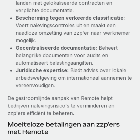
landen met gelokaliseerde contracten en
Secundaire arbeidsvoorwaarden
verplichte documentatie.
BLOG
Eenvoudig secundaire arbeidsvoorwaarden
Bescherming tegen verkeerde classificatie:
beheren
Voert nalevingscontroles uit en maakt een
Productupdates van Remote: Gusto- en Xero-
naadloze omzetting van zzp'er naar werknemer
integraties en Contractor Management Plus
mogelijk.
Het blijft de missie van Remote om alle soorten bedrijven
Gecentraliseerde documentatie:
Beheert
te helpen bij het aannemen, beheren en...
belangrijke documenten voor audits en
automatiseert belastingaangiften.
Meer informatie
Juridische expertise:
Biedt advies over lokale
arbeidswetgeving om internationaal aannemen te
vereenvoudigen.
Hoe Phiture 55 werknemers in 19 landen
beheert met Remote
De gestroomlijnde aanpak van Remote helpt
Phiture, een toonaangevende leider in de wereldwijde
bedrijven nalevingsrisico's te verminderen en
mobiele groeiadviessector, zet zich sinds 2016...
zzp'ers efficiënt te beheren.
Meer informatie
Moeiteloze betalingen aan zzp'ers
met Remote