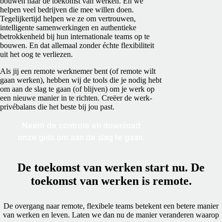
bouwen naar de toekomst van werken. En we
helpen veel bedrijven die mee willen doen.
Tegelijkertijd helpen we ze om vertrouwen,
intelligente samenwerkingen en authentieke
betrokkenheid bij hun internationale teams op te
bouwen. En dat allemaal zonder échte flexibiliteit
uit het oog te verliezen.
Als jij een remote werknemer bent (of remote wilt
gaan werken), hebben wij de tools die je nodig hebt
om aan de slag te gaan (of blijven) om je werk op
een nieuwe manier in te richten. Creëer de werk-
privébalans die het beste bij jou past.
Neem de controle en download
onze gids om aan de slag te gaan.
De toekomst van werken start nu. De
toekomst van werken is remote.
De overgang naar remote, flexibele teams betekent een betere manier
van werken en leven. Laten we dan nu de manier veranderen waarop