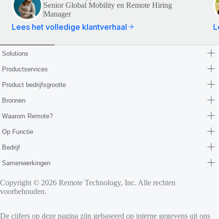
Senior Global Mobility en Remote Hiring
Manager
Lees het volledige klantverhaal
L
Solutions
Productservices
Product bedrijfsgrootte
Bronnen
Waarom Remote?
Op Functie
Bedrijf
Samenwerkingen
Copyright © 2026 Remote Technology, Inc. Alle rechten
voorbehouden.
De cijfers op deze pagina zijn gebaseerd op interne gegevens uit ons