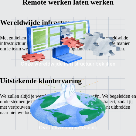
Remote werken laten werken
Wereldwijde infrastructuur
Met entiteiten in tientallen landen over de wereld is de wereldwijde
infrastructuur van Remote de meest flexibele en transparante manier
om je team wereldwijd en op een compliant manier uit te breiden.
Onze wereldwijde infrastructuur bekijken
Uitstekende klantervaring
We zullen altijd je wereldwijde wervingspartner zijn. We begeleiden en
ondersteunen je tijdens het hele wereldwijde wervingstraject, zodat jij
met vertrouwen kunt recruiten, lanceren en je bedrijf kunt uitbreiden
naar
nieuwe locaties over de hele wereld.
Over onze ondersteuning