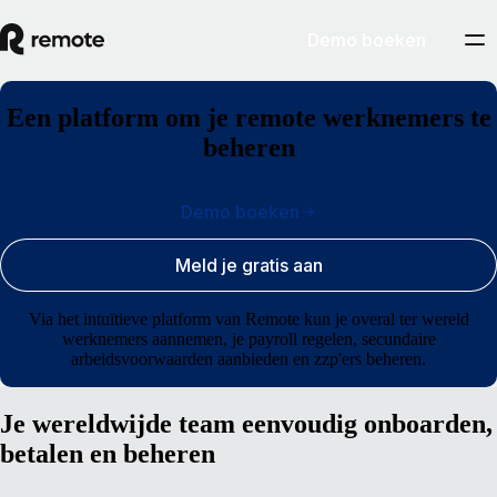
Demo boeken
Een platform om je remote werknemers te
beheren
Demo boeken
Meld je gratis aan
Via het intuïtieve platform van Remote kun je overal ter wereld
werknemers aannemen, je payroll regelen, secundaire
arbeidsvoorwaarden aanbieden en zzp'ers beheren.
Je wereldwijde team eenvoudig onboarden,
betalen en beheren