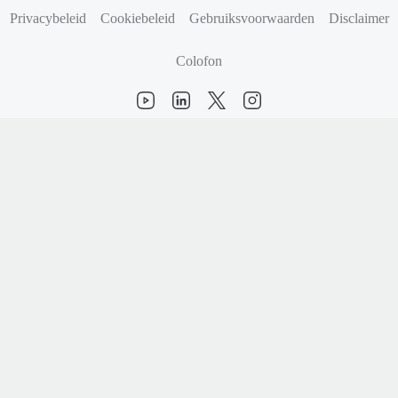
(opent in nieuw tabblad)
(opent in nieuw tabblad)
Privacybeleid
Cookiebeleid
Gebruiksvoorwaarden
Disclaimer
Colofon