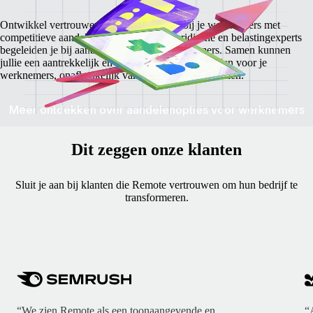
Ontwikkel vertrouwen en saamhorigheid bij je werknemers met
competitieve aandelenpakketten. Onze juridische en belastingexperts
begeleiden je bij aandelenopties voor werknemers. Samen kunnen
jullie een aantrekkelijk en eerlijk pakket samenstellen voor je
werknemers, onafhankelijk van in welk land ze wonen.
Meer ontdekken over aandelenopties voor werknemers
Dit zeggen onze klanten
Sluit je aan bij klanten die Remote vertrouwen om hun bedrijf te
transformeren.
“We zien Remote als een toonaangevende en
“