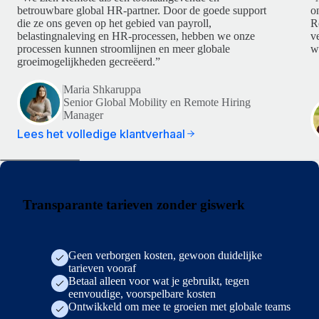
betrouwbare global HR-partner. Door de goede support
o
die ze ons geven op het gebied van payroll,
R
belastingnaleving en HR-processen, hebben we onze
v
processen kunnen stroomlijnen en meer globale
w
groeimogelijkheden gecreëerd.”
Maria Shkaruppa
Senior Global Mobility en Remote Hiring
Manager
Lees het volledige klantverhaal
Transparante tarieven zonder giswerk
Geen verborgen kosten, gewoon duidelijke
tarieven vooraf
Betaal alleen voor wat je gebruikt, tegen
eenvoudige, voorspelbare kosten
Ontwikkeld om mee te groeien met globale teams