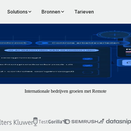
Solutions
Bronnen
Tarieven
blijf compliant, of je nu werknemers of zzp'ers wilt aannemen.
Internationale bedrijven groeien met Remote