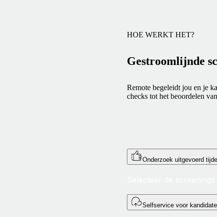
HOE WERKT HET?
Gestroomlijnde sc
Remote begeleidt jou en je ka
checks tot het beoordelen van
Onderzoek uitgevoerd tijd
Selecteer de screenings d
Selfservice voor kandidat