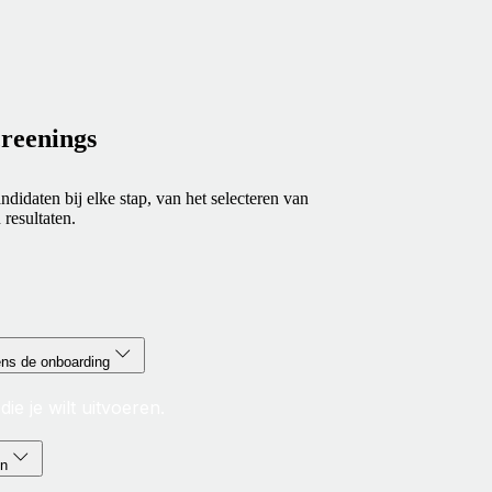
reenings
ndidaten bij elke stap, van het selecteren van
 resultaten.
ens de onboarding
ie je wilt uitvoeren.
en