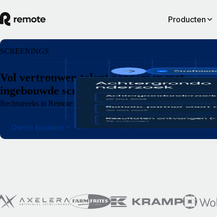
Producten
SCREENINGS
Vol vertrouwen talent aannemen met
ingebouwde screenings
Rechtstreeks in Remote: check gegevens snel, verminder de risico's en 
Demo boeken