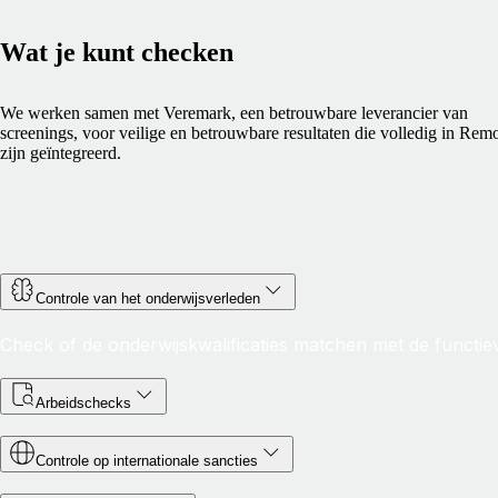
Wat je kunt checken
We werken samen met Veremark, een betrouwbare leverancier van
screenings, voor veilige en betrouwbare resultaten die volledig in Rem
zijn geïntegreerd.
Controle van het onderwijsverleden
Check of de onderwijskwalificaties matchen met de functiev
Arbeidschecks
Controle op internationale sancties