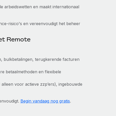
ale arbeidswetten en maakt internationaal
ce-risico's en vereenvoudigt het beheer
met Remote
n, bulkbetalingen, terugkerende facturen
ere betaalmethoden en flexibele
aal alleen voor actieve zzp’ers), ingebouwde
envoudigt.
Begin vandaag nog gratis
.