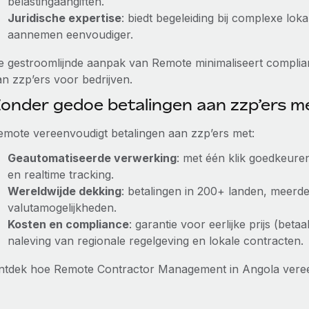
belastingaangiften.
Juridische expertise
: biedt begeleiding bij complexe lok
aannemen eenvoudiger.
e gestroomlijnde aanpak van Remote minimaliseert complian
an zzp’ers voor bedrijven.
onder gedoe betalingen aan zzp’ers 
emote vereenvoudigt betalingen aan zzp’ers met:
Geautomatiseerde verwerking
: met één klik goedkeure
en realtime tracking.
Wereldwijde dekking
: betalingen in 200+ landen, meerd
valutamogelijkheden.
Kosten en compliance
: garantie voor eerlijke prijs (bet
naleving van regionale regelgeving en lokale contracten.
ntdek hoe Remote Contractor Management in Angola vere