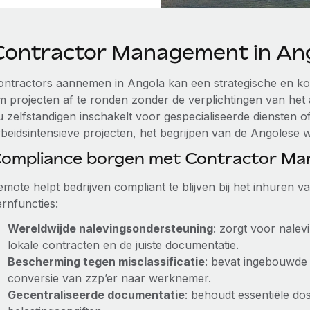
Contractor Management in An
ontractors aannemen in Angola kan een strategische en kos
m projecten af te ronden zonder de verplichtingen van het
u zelfstandigen inschakelt voor gespecialiseerde diensten 
beidsintensieve projecten, het begrijpen van de Angolese we
ompliance borgen met Contractor M
emote helpt bedrijven compliant te blijven bij het inhuren 
ernfuncties:
Wereldwijde nalevingsondersteuning
: zorgt voor nale
lokale contracten en de juiste documentatie.
Bescherming tegen misclassificatie
: bevat ingebouwde
conversie van zzp’er naar werknemer.
Gecentraliseerde documentatie
: behoudt essentiële do