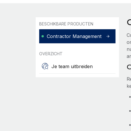
BESCHIKBARE PRODUCTEN
C
Contractor Management
o
n
OVERZICHT
ar
C
Je team uitbreiden
R
k