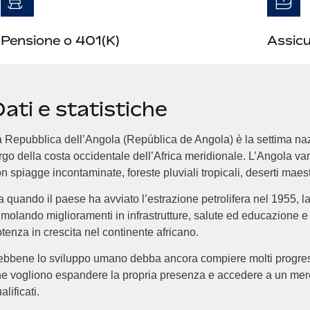
Pensione o 401(K)
Assicur
ati e statistiche
 Repubblica dell’Angola (República de Angola) è la settima nazi
rgo della costa occidentale dell’Africa meridionale. L’Angola va
n spiagge incontaminate, foreste pluviali tropicali, deserti maest
 quando il paese ha avviato l’estrazione petrolifera nel 1955, l
imolando miglioramenti in infrastrutture, salute ed educazione
tenza in crescita nel continente africano.
bbene lo sviluppo umano debba ancora compiere molti progressi
e vogliono espandere la propria presenza e accedere a un merca
alificati.