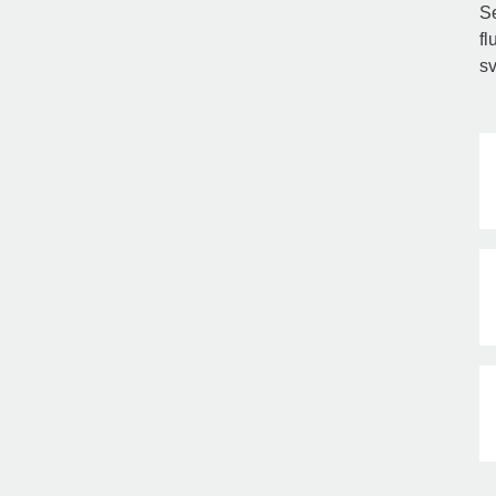
Se
fl
sv