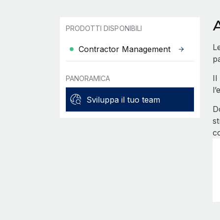
PRODOTTI DISPONIBILI
Le
Contractor Management
pa
Il
PANORAMICA
l’
Sviluppa il tuo team
D
st
c