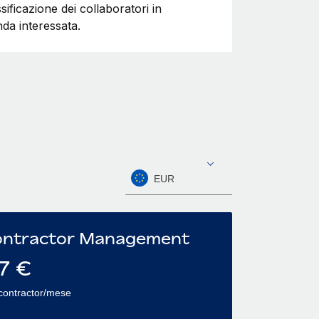
ificazione dei collaboratori in
da interessata.
EUR
ntractor Management
7
€
contractor/mese