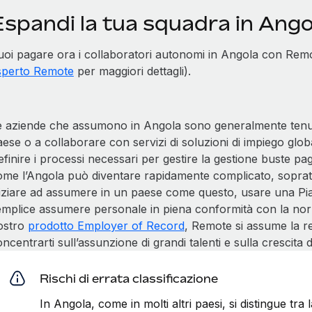
Espandi la tua squadra in Ang
uoi pagare ora i collaboratori autonomi in Angola con Remo
sperto Remote
per maggiori dettagli).
e aziende che assumono in Angola sono generalmente tenute
aese o a collaborare con servizi di soluzioni di impiego gl
finire i processi necessari per gestire la gestione buste paga
ome l’Angola può diventare rapidamente complicato, soprat
niziare ad assumere in un paese come questo, usare una 
emplice assumere personale in piena conformità con la normat
ostro
prodotto Employer of Record
, Remote si assume la re
ncentrarti sull’assunzione di grandi talenti e sulla crescita 
Rischi di errata classificazione
In Angola, come in molti altri paesi, si distingue tra