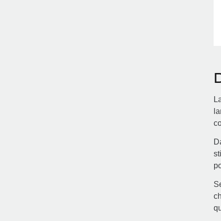
D
La
la
co
Da
st
po
Se
ch
qu