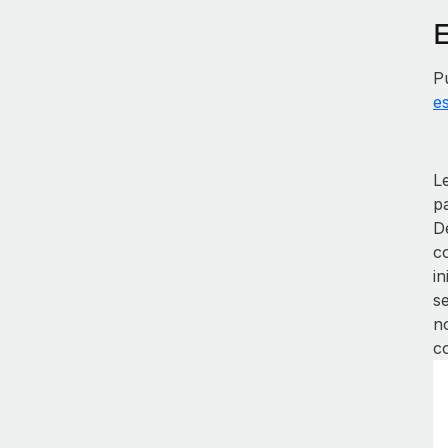
P
e
L
p
De
c
i
s
n
co