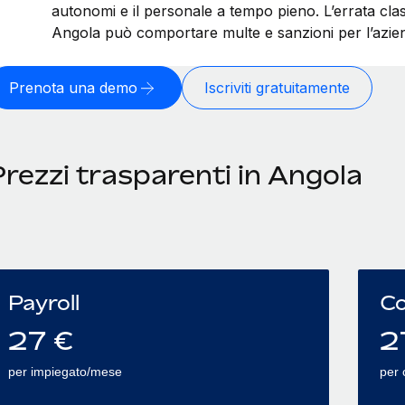
autonomi e il personale a tempo pieno. L’errata class
Angola può comportare multe e sanzioni per l’azien
Prenota una demo
Iscriviti gratuitamente
rezzi trasparenti in Angola
Payroll
Co
27
€
2
per impiegato/mese
per 