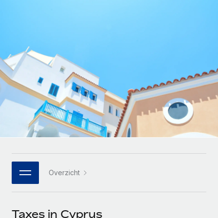
Zzp'ers internationaal onboarden en beheren
Betalingscalculator voor zzp'ers
Inloggen
Nederlands
Ontdek valuta-opties en betaalsnelheden voor
PEO
GROEIFASE
internationale zzp'ers
Ingewikkelde HR-taken eenvoudig uitbesteden
Français
Start-ups
Flexibele global HR en payroll solutions voor groeiende
LEREN MET REMOTE
Deutsch
bedrijven
INFRASTRUCTUUR
Onderzoek en gidsen
Remote Embedded
Mid-market
Español
HR naadloos in workflows integreren
Casestudy's
Teams uitbreiden met HR solutions op maat
Italiano
Platform
HR-woordenlijst
Enterprise
Ingebouwde essentiële HR-functies voor je team
Global HR voor grote bedrijven
Português (Portugal)
Checklists en templates
Verbinden
Nieuw
Bibliotheek met functiebeschrijvingen
日本語
AI-tools koppelen aan Remote met onze MCP
WERK MET ONS SAMEN
Overzicht
Strategische technologiepartners
Webinars
Integraties
한국어
Integreer global HR flexibel in je platform
Processen stroomlijnen met essentiële zakelijke tools
Evenementen
中文（简体）
Een partner worden
Taxes in Cyprus
Newsroom