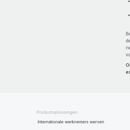
B
d
n
v
O
e
Productoplossingen
Internationale werknemers werven