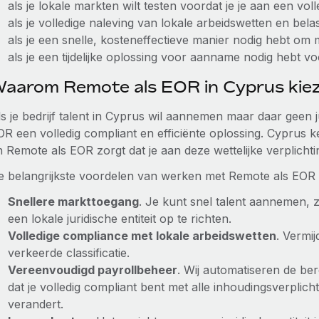
als je lokale markten wilt testen voordat je je aan een voll
als je volledige naleving van lokale arbeidswetten en bela
als je een snelle, kosteneffectieve manier nodig hebt o
als je een tijdelijke oplossing voor aanname nodig hebt voo
aarom Remote als EOR in Cyprus kie
s je bedrijf talent in Cyprus wil aannemen maar daar geen ju
R een volledig compliant en efficiënte oplossing. Cyprus ke
 Remote als EOR zorgt dat je aan deze wettelijke verplichtin
e belangrijkste voordelen van werken met Remote als EOR i
Snellere markttoegang
. Je kunt snel talent aannemen
een lokale juridische entiteit op te richten.
Volledige compliance met lokale arbeidswetten
. Vermij
verkeerde classificatie.
Vereenvoudigd payrollbeheer
. Wij automatiseren de be
dat je volledig compliant bent met alle inhoudingsverpli
verandert.