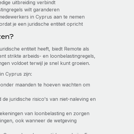
edige uitbreiding verbindt
stingregels wilt garanderen
m medewerkers in Cyprus aan te nemen
rdat je een juridische entiteit opricht
zen?
ridische entiteit heeft, biedt Remote als
nt strikte arbeids- en loonbelastingregels,
gen voldoet terwijl je snel kunt groeien.
n Cyprus zijn:
, zonder maanden te hoeven wachten om
d de juridische risico's van niet-naleving en
rekeningen van loonbelasting en zorgen
chtingen, ook wanneer de wetgeving