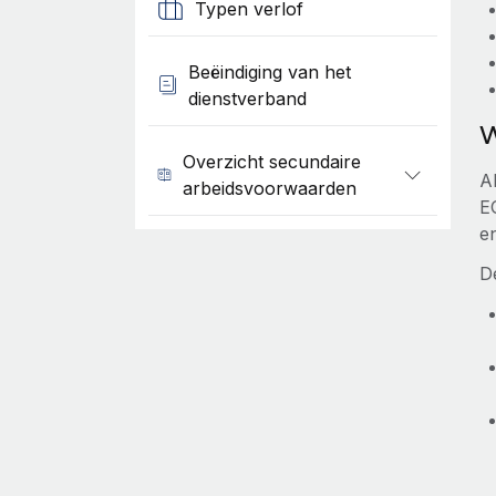
Typen verlof
Beëindiging van het
dienstverband
W
Overzicht secundaire
Al
arbeidsvoorwaarden
EO
en
D