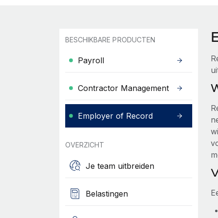
BESCHIKBARE PRODUCTEN
R
Payroll
ui
W
Contractor Management
R
Employer of Record
n
wi
v
OVERZICHT
m
Je team uitbreiden
V
Ee
Belastingen