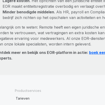
Lagere kosten
. Het oprichten van een juridische entiteit
EOR maakt entiteitsregistratie overbodig en verlaagt ove
Minder benodigde middelen
. Als HR, payroll en Compl
bedrijf zich richten op het opschalen van activiteiten en h
elangrijk om te weten: Remote heeft een eigen juridische en
erden te vertrouwen, wat vertragingen en extra kosten kan
egatieve ervaring voor medewerkers. Al onze EOR-diensten,
an onze lokale specialisten, worden intern geleverd.
ntdek meer en bekijk ons EOR-platform in actie:
boek ee
xperts.
Productservices
Tarieven