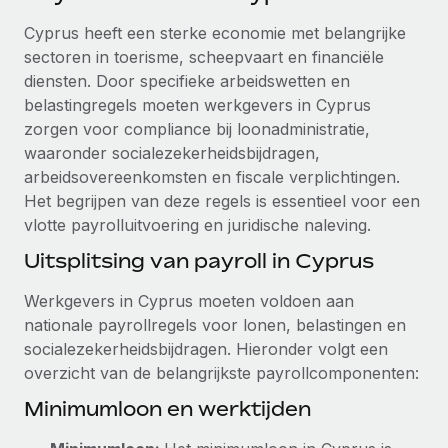
Ontdek hoe je met ons kunt samenwerken
DIENSTEN
Cyprus heeft een sterke economie met belangrijke
Inzicht in salaris en talent
Vraag een expert
Remote Build
Binnenkort beschikbaar
sectoren in toerisme, scheepvaart en financiële
Krijg hulp van global HR- en juridische experts
Integraties en advies over AI-automatiseringen
diensten. Door specifieke arbeidswetten en
Inzichtencentrum
belastingregels moeten werkgevers in Cyprus
Achtergrondonderzoek
Support
zorgen voor compliance bij loonadministratie,
Vereenvoudig het screeningsproces van
CASESTUDY'S
waaronder socialezekerheidsbijdragen,
kandidaten
Alle bronnen bekijken
arbeidsovereenkomsten en fiscale verplichtingen.
Het begrijpen van deze regels is essentieel voor een
Compliance Watchtower
vlotte payrolluitvoering en juridische naleving.
Blijf compliance-risico's voor
BLOG
Uitsplitsing van payroll in Cyprus
Global Payroll
Apparaatbeheer
Lever en track wereldwijd IT-middelen
Werkgevers in Cyprus moeten voldoen aan
EOR en PEO
nationale payrollregels voor lonen, belastingen en
Entiteiten oprichten
Contractor Management
socialezekerheidsbijdragen. Hieronder volgt een
Stel snel compliant entiteiten op
overzicht van de belangrijkste payrollcomponenten:
Belastingen
Minimumloon en werktijden
Mobiliteit en overplaatsing
Naar de blog
Plaats werknemers moeiteloos over