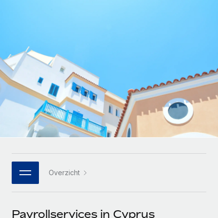
Zzp'ers internationaal onboarden en beheren
Betalingscalculator voor zzp'ers
Inloggen
Nederlands
Ontdek valuta-opties en betaalsnelheden voor
PEO
GROEIFASE
internationale zzp'ers
Ingewikkelde HR-taken eenvoudig uitbesteden
Français
Start-ups
Flexibele global HR en payroll solutions voor groeiende
LEREN MET REMOTE
Deutsch
bedrijven
INFRASTRUCTUUR
Onderzoek en gidsen
Remote Embedded
Mid-market
Español
HR naadloos in workflows integreren
Casestudy's
Teams uitbreiden met HR solutions op maat
Italiano
Platform
HR-woordenlijst
Enterprise
Ingebouwde essentiële HR-functies voor je team
Global HR voor grote bedrijven
Português (Portugal)
Checklists en templates
Verbinden
Nieuw
Bibliotheek met functiebeschrijvingen
日本語
AI-tools koppelen aan Remote met onze MCP
WERK MET ONS SAMEN
Overzicht
Strategische technologiepartners
Webinars
Integraties
한국어
Integreer global HR flexibel in je platform
Processen stroomlijnen met essentiële zakelijke tools
Evenementen
中文（简体）
Een partner worden
Payrollservices in Cyprus
Newsroom