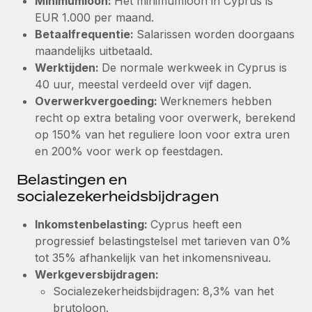
Minimumloon:
Het minimumloon in Cyprus is
EUR 1.000 per maand.
Secundaire arbeidsvoorwaarden
BLOG
Betaalfrequentie:
Salarissen worden doorgaans
Eenvoudig secundaire arbeidsvoorwaarden
maandelijks uitbetaald.
beheren
Productupdates van Remote: Gusto- en Xero-
Werktijden:
De normale werkweek in Cyprus is
integraties en Contractor Management Plus
40 uur, meestal verdeeld over vijf dagen.
Overwerkvergoeding:
Werknemers hebben
Het blijft de missie van Remote om alle soorten bedrijven
recht op extra betaling voor overwerk, berekend
te helpen bij het aannemen, beheren en...
op 150% van het reguliere loon voor extra uren
Meer informatie
en 200% voor werk op feestdagen.
Belastingen en
Hoe Phiture 55 werknemers in 19 landen
socialezekerheidsbijdragen
beheert met Remote
Inkomstenbelasting:
Cyprus heeft een
Phiture, een toonaangevende leider in de wereldwijde
progressief belastingstelsel met tarieven van 0%
mobiele groeiadviessector, zet zich sinds 2016...
tot 35% afhankelijk van het inkomensniveau.
Meer informatie
Werkgeversbijdragen:
Socialezekerheidsbijdragen: 8,3% van het
brutoloon.