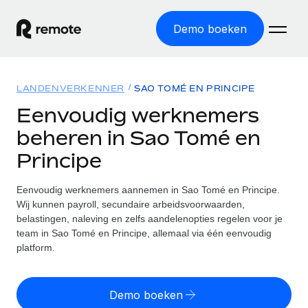
Demo boeken
Home
LANDENVERKENNER
SAO TOMÉ EN PRINCIPE
Producten
Eenvoudig werknemers
beheren in Sao Tomé en
Solutions
GLOBAL HR
Principe
Global Payroll
Bronnen
INTERNATIONALE DEKKING
Eenvoudig payroll uitvoeren
Eenvoudig werknemers aannemen in Sao Tomé en Principe.
Landenverkenner
Tarieven
Wij kunnen payroll, secundaire arbeidsvoorwaarden,
TOOLS EN CALCULATORS
Employer of Record
Vind global HR-support per land
belastingen, naleving en zelfs aandelenopties regelen voor je
Internationaal uitbreiden zonder kosten voor entiteiten
Risicocalculator voor verkeerde classificatie
team in Sao Tomé en Principe, allemaal via één eenvoudig
Statenverkenner VS
Check de classificatierisico's per land
platform.
Contractor of Record
Makkelijker mensen aannemen in alle staten van de VS
Nederlands
Zzp'ers compliant internationaal aantrekken
Calculator voor werknemerskosten
Remote vergelijken
Bereken de totale werknemerskosten in een land
Demo boeken
Contractor Management
English
Bekijk hoe we presteren in vergelijking met anderen