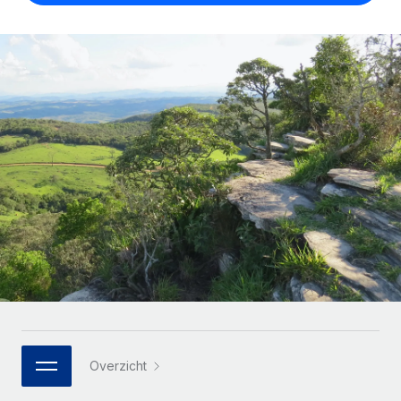
Zzp'ers internationaal onboarden en beheren
Betalingscalculator voor zzp'ers
Inloggen
Nederlands
Ontdek valuta-opties en betaalsnelheden voor
PEO
GROEIFASE
internationale zzp'ers
Ingewikkelde HR-taken eenvoudig uitbesteden
Français
Start-ups
Flexibele global HR en payroll solutions voor groeiende
LEREN MET REMOTE
Deutsch
bedrijven
INFRASTRUCTUUR
Onderzoek en gidsen
Remote Embedded
Mid-market
Español
HR naadloos in workflows integreren
Casestudy's
Teams uitbreiden met HR solutions op maat
Italiano
Platform
HR-woordenlijst
Enterprise
Ingebouwde essentiële HR-functies voor je team
Global HR voor grote bedrijven
Português (Portugal)
Checklists en templates
Verbinden
Nieuw
Bibliotheek met functiebeschrijvingen
日本語
AI-tools koppelen aan Remote met onze MCP
WERK MET ONS SAMEN
Strategische technologiepartners
Webinars
Integraties
한국어
Integreer global HR flexibel in je platform
Processen stroomlijnen met essentiële zakelijke tools
Evenementen
Overzicht
中文（简体）
Een partner worden
Newsroom