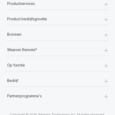
+
Productservices
+
Product bedrijfsgrootte
+
Bronnen
+
Waarom Remote?
+
Op functie
+
Bedrijf
+
Partnerprogramma's
Copyright © 2026. Remote Technology, Inc. All rights reserved.