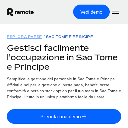
Vedi demo
Home
ESPLORA PAESE
SAO TOME E PRINCIPE
Prodotti
Gestisci facilmente
l'occupazione in Sao Tome
Soluzioni
ASSUMI NEL MONDO
e Principe
Global Payroll
Tariffe
COPERTURA GLOBALE
Gestisci il payroll a norma, in tutta semplicità
Semplifica la gestione del personale in Sao Tome e Principe.
Ricerca paesi
Affidati a noi per la gestione di buste paga, benefit, tasse,
Employer of Record
Trova i servizi di supporto all’impiego per ogni Paese
conformità e persino stock option per il tuo team in Sao Tome e
Espanditi con zero costi di entità locale
Italiano
Principe, il tutto in un'unica piattaforma facile da usare.
Confronta Remote
Contractor Management
Scopri come ci confrontiamo con gli altri
English
Recluta e gestisci collaboratori a livello globale
Prenota una demo
Login
Nederlands
DIVENTA NOSTRO PARTNER