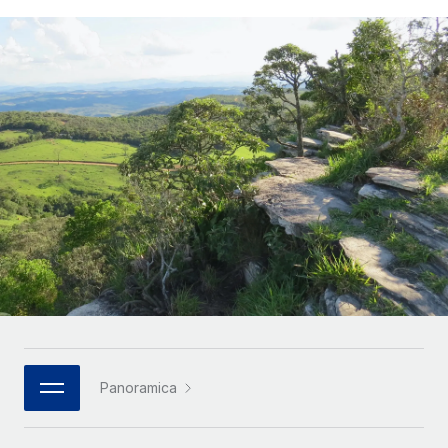
SERVICES
Partner tecnologici strategici
Français
Chiedi a un esperto
Integra l'HR globale nella tua piattaforma in modo
Affidati agli esperti per la gestione HR e la
flessibile
Deutsch
compliance globale
Español
CASE STUDIES
Italiano
Português (Portugal)
日本語
한국어
中文（简体）
Panoramica