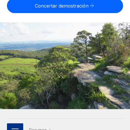
Compáranos con otras empresas.
Concertar demostración
Iniciar sesión
Contractor Management
Nederlands
Calculadora de pagos a autónomos
Integra y gestiona a autónomos globalmente.
Descubre opciones de divisas y tiempos de pago para
ETAPAS DE CRECIMIENTO
Français
autónomos globales.
PEO
Startups
Externaliza tareas laborales complejas.
Deutsch
Soluciones ágiles de RR. HH. globales y nóminas para
APRENDIZAJE CON REMOTE
empresas en crecimiento.
Español
Guías y recursos
INFRAESTRUCTURA
Mediana empresa
Conexión Remote
Casos prácticos
Amplía tu equipo con soluciones de RR. HH.
Italiano
Integra los RR. HH. en tus flujos de trabajo sin
personalizadas.
Glosario de RR. HH.
complicaciones.
Português (Portugal)
Empresa
Listas de verificación y plantillas
Plataforma
RR. HH. globales para grandes empresas.
日本語
Funciones esenciales de RR. HH. integradas para tu
Biblioteca de descripciones de puestos
equipo.
한국어
ASOCIARSE
Webinarios
Conectar
Nuevo
Socios tecnológicos estratégicos
中文（简体）
Conecta cualquier herramienta de IA con Remote
Eventos
Integra la gestión de los RR. HH. globales en tu
mediante nuestro MCP.
Resumen