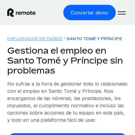
Concertar demo
Inicio
EXPLORADOR DE PAÍSES
SANTO TOMÉ Y PRÍNCIPE
Productos
Gestiona el empleo en
Santo Tomé y Príncipe sin
Soluciones
EMPLEO GLOBAL
problemas
Nómina global
Recursos
COBERTURA MUNDIAL
Gestiona las nóminas de forma sencilla y conforme a la
No sufras a la hora de gestionar todo lo relacionado
Explorador de países
legalidad.
Precios
con el empleo en Santo Tomé y Príncipe. Nos
HERRAMIENTAS Y CALCULADORAS
Consulta el soporte del empleo global según el país.
encargamos de las nóminas, las prestaciones, los
Employer of Record
Calculadora del riesgo de clasificación errónea
impuestos, el cumplimiento normativo e incluso las
Explorador estatal de EE. UU.
Expándete en todo el mundo sin gastar en entidades.
Consulta el riesgo de clasificación errónea por país.
opciones sobre acciones de tu equipo en este país,
Simplifica la contratación en todos los estados de EE.
Español
Contractor of Record
y todo en una plataforma fácil de usar.
Calculadora del coste por empleado
UU.
Contrata a autónomos en cualquier parte del mundo
Calcula lo que cuestan los empleados en total en
English
Comparador de Remote
cumpliendo la normativa.
cualquier país.