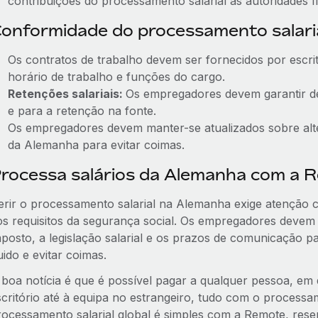
contribuições do processamento salarial às autoridades fi
onformidade do processamento salari
Os contratos de trabalho devem ser fornecidos por escrit
horário de trabalho e funções do cargo.
Retenções salariais:
Os empregadores devem garantir de
e para a retenção na fonte.
Os empregadores devem manter-se atualizados sobre altera
da Alemanha para evitar coimas.
rocessa salários da Alemanha com a 
erir o processamento salarial na Alemanha exige atenção cui
os requisitos da segurança social. Os empregadores devem 
mposto, a legislação salarial e os prazos de comunicação p
uido e evitar coimas.
 boa notícia é que é possível pagar a qualquer pessoa, em
scritório até à equipa no estrangeiro, tudo com o process
rocessamento salarial global é simples com a Remote, re