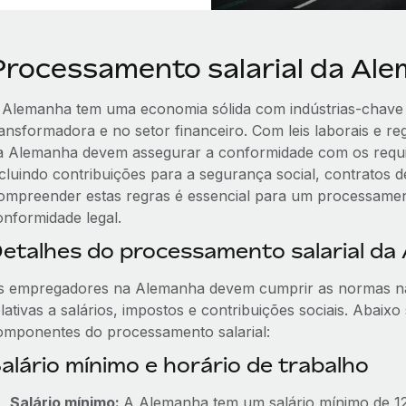
Processamento salarial da Al
 Alemanha tem uma economia sólida com indústrias-chave n
ransformadora e no setor financeiro. Com leis laborais e re
a Alemanha devem assegurar a conformidade com os requisi
ncluindo contribuições para a segurança social, contratos de
ompreender estas regras é essencial para um processament
onformidade legal.
etalhes do processamento salarial da
s empregadores na Alemanha devem cumprir as normas nac
lativas a salários, impostos e contribuições sociais. Abaix
omponentes do processamento salarial:
alário mínimo e horário de trabalho
Salário mínimo:
A Alemanha tem um salário mínimo de 1