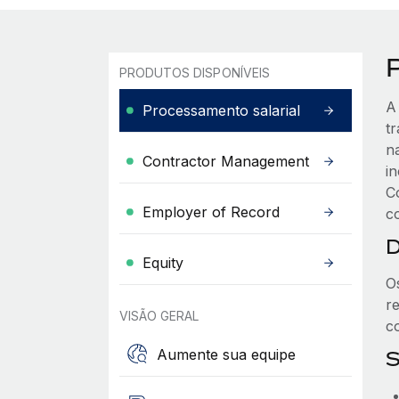
PRODUTOS DISPONÍVEIS
A
Processamento salarial
t
n
Contractor Management
i
C
Employer of Record
c
D
Equity
O
re
VISÃO GERAL
c
Aumente sua equipe
S