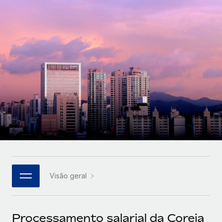
Parceiros tecnológicos estratégicos
Français
Integre os RH globais na sua plataforma de forma
SERVICES
flexível
Deutsch
Perguntar a um especialista
Obtenha apoio especializado em RH e
Español
CASE STUDIES
conformidade globais
Italiano
Português (Portugal)
日本語
한국어
Visão geral
中文（简体）
Processamento salarial da Coreia