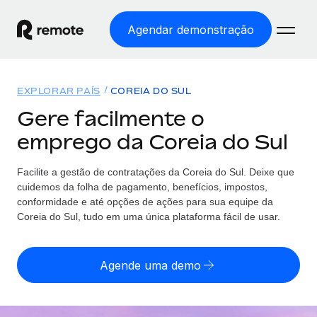
Agendar demonstração
Início
EXPLORAR PAÍS
COREIA DO SUL
Produtos
Gere facilmente o
emprego da Coreia do Sul
Soluções
EMPREGO GLOBAL
Processamento Salarial
Facilite a gestão de contratações da Coreia do Sul. Deixe que
Preçário
COBERTURA GLOBAL
Processamento salarial fácil e em conformidade
cuidemos da folha de pagamento, benefícios, impostos,
Explorador de países
conformidade e até opções de ações para sua equipe da
Employer of Record
Coreia do Sul, tudo em uma única plataforma fácil de usar.
Encontra apoio para emprego global por país
Expanda globalmente sem custos de constituição de
Português (Portugal)
Comparar a Remote
entidades
Agende uma demo
Veja como nos comparamos com os outros
English
Contractor Management
Integra e gere trabalhadores independentes
Início de sessão
Nederlands
TORNE-SE NOSSO PARCEIRO
globalmente