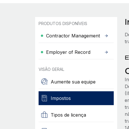
PRODUTOS DISPONÍVEIS
D
Contractor Management
t
Employer of Record
E
VISÃO GERAL
In
Aumente sua equipe
D
(
Impostos
e
t
n
Tipos de licença
t
1