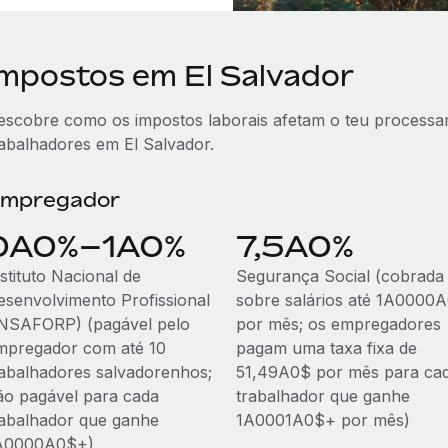
Impostos em El Salvador
escobre como os impostos laborais afetam o teu processame
rabalhadores em El Salvador.
mpregador
0A0%–1A0%
7,5A0%
stituto Nacional de
Segurança Social (cobrada
esenvolvimento Profissional
sobre salários até 1A0000
INSAFORP) (pagável pelo
por mês; os empregadores
mpregador com até 10
pagam uma taxa fixa de
rabalhadores salvadorenhos;
51,49A0$ por mês para ca
ão pagável para cada
trabalhador que ganhe
rabalhador que ganhe
1A0001A0$+ por mês)
A0000A0$+)