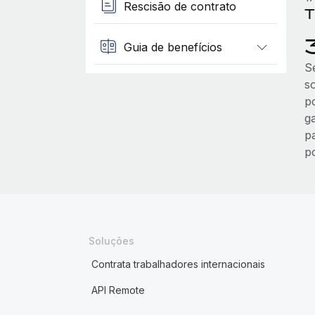
Rescisão de contrato
T
Guia de benefícios
S
s
p
g
p
p
Soluções
Contrata trabalhadores internacionais
API Remote