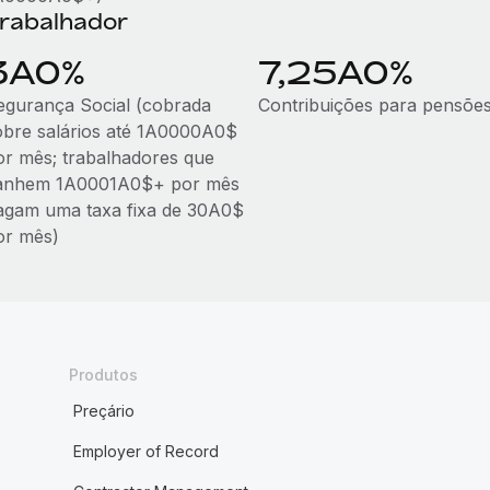
rabalhador
3A0%
7,25A0%
egurança Social (cobrada
Contribuições para pensõe
obre salários até 1A0000A0$
or mês; trabalhadores que
anhem 1A0001A0$+ por mês
agam uma taxa fixa de 30A0$
or mês)
Produtos
Preçário
Employer of Record