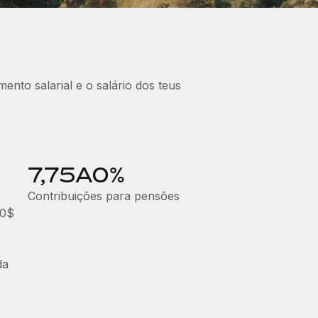
nto salarial e o salário dos teus
7,75A0%
Contribuições para pensões
A0$
da