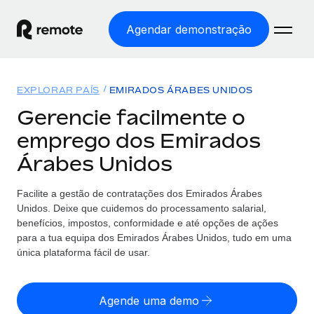
Agendar demonstração
Início
EXPLORAR PAÍS
EMIRADOS ÁRABES UNIDOS
Produtos
Gerencie facilmente o
emprego dos Emirados
Soluções
EMPREGO GLOBAL
Árabes Unidos
Processamento Salarial
Preçário
COBERTURA GLOBAL
Processamento salarial fácil e em conformidade
Facilite a gestão de contratações
dos
Emirados Árabes
Explorador de países
Unidos. Deixe que cuidemos do processamento salarial,
Employer of Record
Encontra apoio para emprego global por país
benefícios, impostos, conformidade e até opções de ações
Expanda globalmente sem custos de constituição de
Português (Portugal)
para a tua equipa
dos
Emirados Árabes Unidos, tudo em uma
Comparar a Remote
entidades
única plataforma fácil de usar.
Veja como nos comparamos com os outros
English
Contractor Management
Integra e gere trabalhadores independentes
Agende uma demo
Início de sessão
Nederlands
TORNE-SE NOSSO PARCEIRO
globalmente