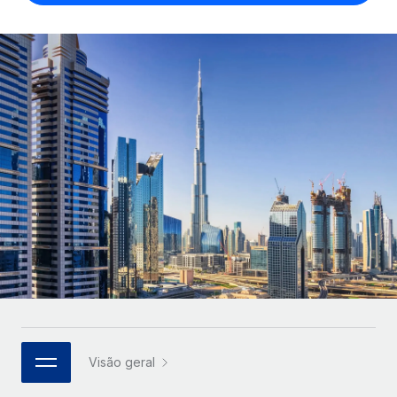
Parceiros tecnológicos estratégicos
Français
Integre os RH globais na sua plataforma de forma
SERVICES
flexível
Deutsch
Perguntar a um especialista
Obtenha apoio especializado em RH e
Español
CASE STUDIES
conformidade globais
Italiano
Português (Portugal)
日本語
한국어
中文（简体）
Visão geral