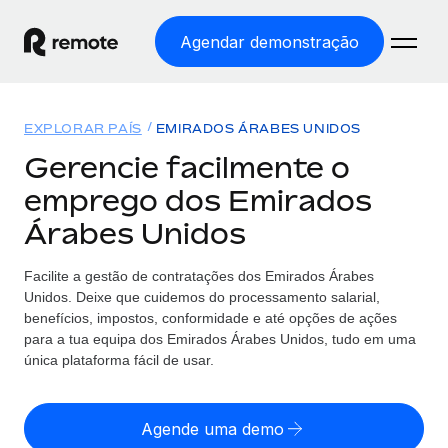
Agendar demonstração
Início
EXPLORAR PAÍS
EMIRADOS ÁRABES UNIDOS
Produtos
Gerencie facilmente o
emprego dos Emirados
Soluções
EMPREGO GLOBAL
Árabes Unidos
Processamento Salarial
Preçário
COBERTURA GLOBAL
Processamento salarial fácil e em conformidade
Facilite a gestão de contratações
dos
Emirados Árabes
Explorador de países
Unidos. Deixe que cuidemos do processamento salarial,
Employer of Record
Encontra apoio para emprego global por país
benefícios, impostos, conformidade e até opções de ações
Expanda globalmente sem custos de constituição de
Português (Portugal)
para a tua equipa
dos
Emirados Árabes Unidos, tudo em uma
Comparar a Remote
entidades
única plataforma fácil de usar.
Veja como nos comparamos com os outros
English
Contractor Management
Integra e gere trabalhadores independentes
Agende uma demo
Início de sessão
Nederlands
TORNE-SE NOSSO PARCEIRO
globalmente