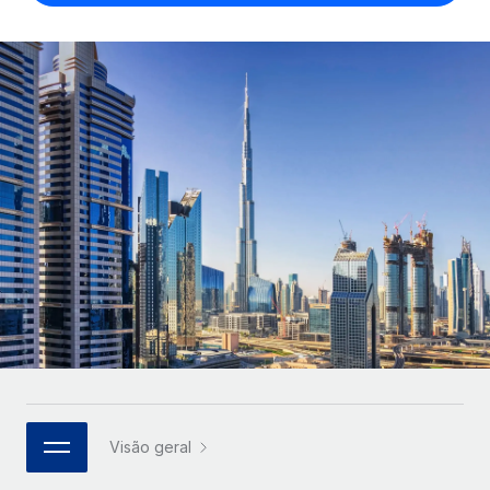
Parceiros tecnológicos estratégicos
Français
Integre os RH globais na sua plataforma de forma
SERVICES
flexível
Deutsch
Perguntar a um especialista
Obtenha apoio especializado em RH e
Español
CASE STUDIES
conformidade globais
Italiano
Português (Portugal)
日本語
한국어
中文（简体）
Visão geral