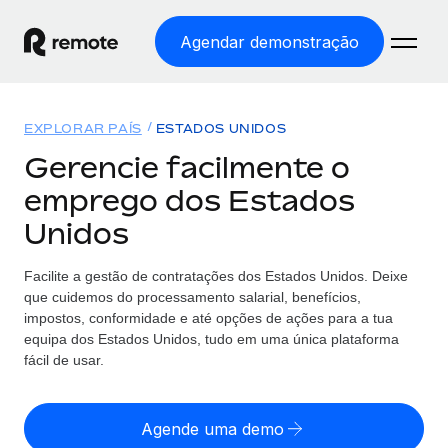
Agendar demonstração
Início
EXPLORAR PAÍS
ESTADOS UNIDOS
Produtos
Gerencie facilmente o
emprego dos Estados
Soluções
EMPREGO GLOBAL
Unidos
Processamento Salarial
Preçário
COBERTURA GLOBAL
Processamento salarial fácil e em conformidade
Facilite a gestão de contratações
dos
Estados Unidos. Deixe
Explorador de países
que cuidemos do processamento salarial, benefícios,
Employer of Record
Encontra apoio para emprego global por país
impostos, conformidade e até opções de ações para a tua
Expanda globalmente sem custos de constituição de
Português (Portugal)
equipa
dos
Estados Unidos, tudo em uma única plataforma
Comparar a Remote
entidades
fácil de usar.
Veja como nos comparamos com os outros
English
Contractor Management
Integra e gere trabalhadores independentes
Agende uma demo
Início de sessão
Nederlands
TORNE-SE NOSSO PARCEIRO
globalmente