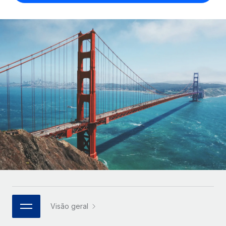
Parceiros tecnológicos estratégicos
Français
Integre os RH globais na sua plataforma de forma
SERVICES
flexível
Deutsch
Perguntar a um especialista
Obtenha apoio especializado em RH e
Español
CASE STUDIES
conformidade globais
Italiano
Português (Portugal)
日本語
한국어
中文（简体）
Visão geral