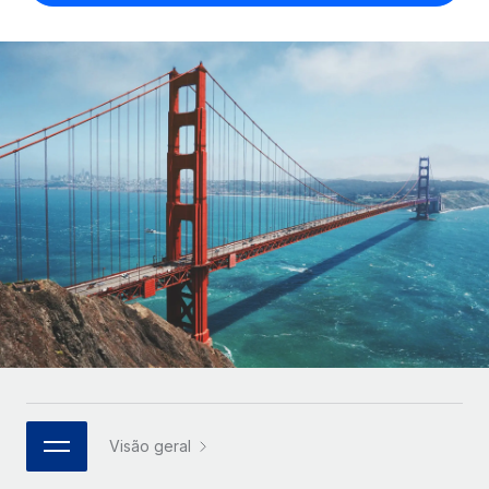
Parceiros tecnológicos estratégicos
Français
Integre os RH globais na sua plataforma de forma
SERVICES
flexível
Deutsch
Perguntar a um especialista
Obtenha apoio especializado em RH e
Español
CASE STUDIES
conformidade globais
Italiano
Português (Portugal)
日本語
한국어
中文（简体）
Visão geral