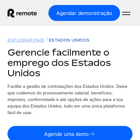
Agendar demonstração
Início
EXPLORAR PAÍS
ESTADOS UNIDOS
Produtos
Gerencie facilmente o
emprego dos Estados
Soluções
EMPREGO GLOBAL
Unidos
Processamento Salarial
Preçário
COBERTURA GLOBAL
Processamento salarial fácil e em conformidade
Facilite a gestão de contratações
dos
Estados Unidos. Deixe
Explorador de países
que cuidemos do processamento salarial, benefícios,
Employer of Record
Encontra apoio para emprego global por país
impostos, conformidade e até opções de ações para a tua
Expanda globalmente sem custos de constituição de
Português (Portugal)
equipa
dos
Estados Unidos, tudo em uma única plataforma
Comparar a Remote
entidades
fácil de usar.
Veja como nos comparamos com os outros
English
Contractor Management
Integra e gere trabalhadores independentes
Agende uma demo
Início de sessão
Nederlands
TORNE-SE NOSSO PARCEIRO
globalmente