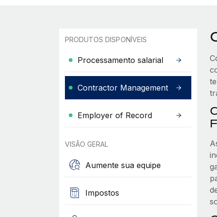
PRODUTOS DISPONÍVEIS
C
Processamento salarial
c
t
Contractor Management
t
C
Employer of Record
F
A
VISÃO GERAL
i
Aumente sua equipe
g
p
d
Impostos
s