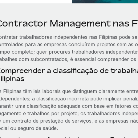
Contractor Management nas Fi
ontratar trabalhadores independentes nas Filipinas pode se
ontrolados para as empresas concluírem projetos sem as o
empo completo; quer procures trabalhadores independentes
rabalhes com subcontratados, é essencial compreender os req
ompreender a classificação de trabal
ilipinas
s Filipinas têm leis laborais que distinguem claramente ent
ndependentes; a classificação incorreta pode implicar pena
arantir uma classificação adequada com base em fatores 
agamento e trabalhos por projeto; os trabalhadores inde
e um contrato de prestação de serviços, e as empresas n
ocial ou seguro de saúde.