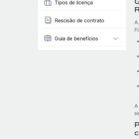
G
Tipos de licença
Rescisão de contrato
A
Fi
Guia de benefícios
A
s
P
c